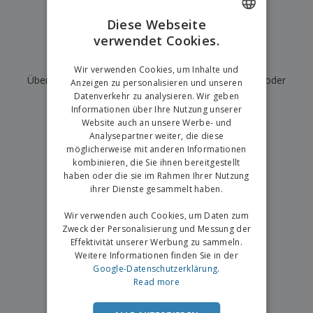
e
f
s
e
n
s
i
Diese Webseite
V
t
d
verwendet Cookies.
ENGLISH
e
e
u
r
l
n
Wir haben derzeit keine Ergebnisse für
"
"
GERMAN
p
Wir verwenden Cookies, um Inhalte und
l
g
N
Überprüfen Sie, ob Sie es richtig geschrieben haben, oder
a
e
Anzeigen zu personalisieren und unseren
a
c
r
Datenverkehr zu analysieren. Wir geben
suchen Sie nach einem anderen Begriff.
c
k
Informationen über Ihre Nutzung unserer
h
u
Website auch an unsere Werbe- und
×
A
T
saubere Suche
n
Analysepartner weiter, die diese
l
h
g
möglicherweise mit anderen Informationen
l
e
e
kombinieren, die Sie ihnen bereitgestellt
m
Einloggen /
P
haben oder die sie im Rahmen Ihrer Nutzung
a
Registrieren
r
ihrer Dienste gesammelt haben.
K
o
a
d
Wir verwenden auch Cookies, um Daten zum
u
Kundenservice
u
f
Zweck der Personalisierung und Messung der
k
e
Effektivität unserer Werbung zu sammeln.
t
n
Weitere Informationen finden Sie in der
e
Google-Datenschutzerklärung
.
Read more