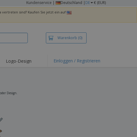
Kundenservice
|
Deutschland |
DE
€ (EUR)
 vertreten sind? Kaufen Sie jetzt ein auf
Warenkorb
(0)
Einloggen / Registrieren
Logo-Design
hlights und
ebote
irts und Polos
kereien
oder Design.
oor-Aktivitäten
iten von zu Hause
sandkartons
onalisierte
chenke