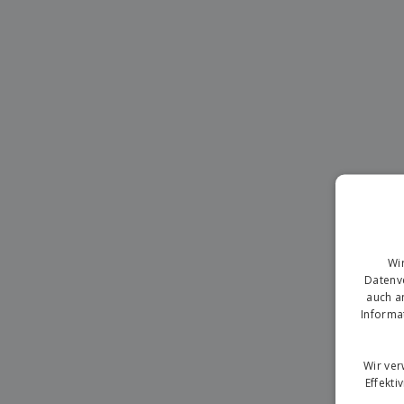
T-Shirts
Magnete
Planen
Wi
Datenve
auch a
Informa
Wir ve
Effekti