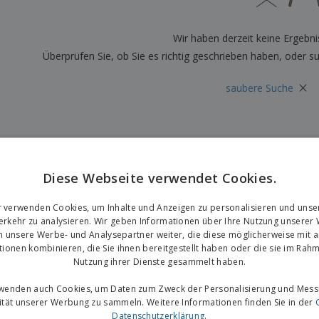
Plakate
Essen und Süßigkeiten
Öko
Mag
Koffer und Rucksäcke
Druckeretiketten
Kat
Wir haben derzeit keine Ergebni
Überprüfen Sie, ob Sie es richtig geschrieben haben, oder s
×
saubere Suche
Diese Webseite verwendet Cookies.
r verwenden Cookies, um Inhalte und Anzeigen zu personalisieren und unse
rkehr zu analysieren. Wir geben Informationen über Ihre Nutzung unserer
n unsere Werbe- und Analysepartner weiter, die diese möglicherweise mit 
tionen kombinieren, die Sie ihnen bereitgestellt haben oder die sie im Rahm
Nutzung ihrer Dienste gesammelt haben.
rwenden auch Cookies, um Daten zum Zweck der Personalisierung und Mess
vität unserer Werbung zu sammeln. Weitere Informationen finden Sie in der
Datenschutzerklärung
.