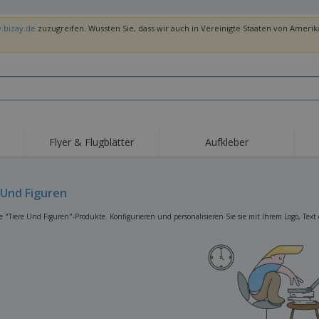
.bizay.de
zuzugreifen. Wussten Sie, dass wir auch in Vereinigte Staaten von Amerika
Flyer & Flugblätter
Aufkleber
Hig
Trends
Neue Produkte
Ang
Flaggen, Fahnen und
 Und Figuren
Rollups
T-Sh
Schreibtisch-Flaggen
Food-Service-
Roll-ups
Stic
e "Tiere Und Figuren"-Produkte. Konfigurieren und personalisieren Sie sie mit Ihrem Logo, Text 
Ausrüstung und
Zubehör
Hauslieferung und
Einwegprodukte
Outd
Take-away
Aufkleber, Vinyls und
Armbanduhren
Arbe
Poster
Hoodies
Pokale und Trophäen
Ver
Pers
Aussteller
Medaillen
Ges