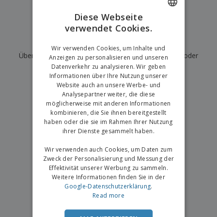
e
f
s
e
n
s
i
Diese Webseite
V
t
d
verwendet Cookies.
ENGLISH
e
e
u
r
l
n
Wir haben derzeit keine Ergebnisse für
"
"
GERMAN
p
Wir verwenden Cookies, um Inhalte und
l
g
N
Überprüfen Sie, ob Sie es richtig geschrieben haben, oder
a
e
Anzeigen zu personalisieren und unseren
a
c
r
Datenverkehr zu analysieren. Wir geben
suchen Sie nach einem anderen Begriff.
c
k
Informationen über Ihre Nutzung unserer
h
u
Website auch an unsere Werbe- und
×
A
T
saubere Suche
n
Analysepartner weiter, die diese
l
h
g
möglicherweise mit anderen Informationen
l
e
e
kombinieren, die Sie ihnen bereitgestellt
m
Einloggen /
P
haben oder die sie im Rahmen Ihrer Nutzung
a
Registrieren
r
ihrer Dienste gesammelt haben.
K
o
a
d
Wir verwenden auch Cookies, um Daten zum
u
Kundenservice
u
f
Zweck der Personalisierung und Messung der
k
e
Effektivität unserer Werbung zu sammeln.
t
n
Weitere Informationen finden Sie in der
e
Google-Datenschutzerklärung
.
Read more