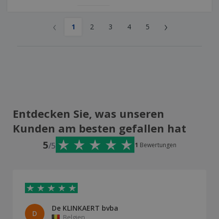
‹
›
1
2
3
4
5
Entdecken Sie, was unseren
Kunden am besten gefallen hat
5
/5
1
Bewertungen
De KLINKAERT bvba
D
Belgien