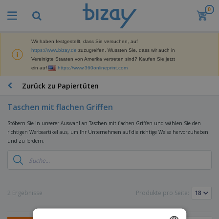
0
Wir haben festgestellt, dass Sie versuchen, auf
https://www.bizay.de
zuzugreifen. Wussten Sie, dass wir auch in
Vereinigte Staaten von Amerika vertreten sind? Kaufen Sie jetzt
ein auf
https://www.360onlineprint.com
Zurück zu Papiertüten
Taschen mit flachen Griffen
Stöbern Sie in unserer Auswahl an Taschen mit flachen Griffen und wählen Sie den
richtigen Werbeartikel aus, um Ihr Unternehmen auf die richtige Weise hervorzuheben
und zu fördern.
2 Ergebnisse
Produkte pro Seite: