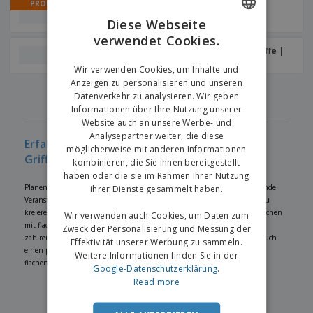
PROMO
Tüten zum Mitnehmen |
Verdrehte Griffe
Diese Webseite
verwendet Cookies.
ENGLISH
Papiertüten | Flache Griffe |
Vertikal
GERMAN
Wir verwenden Cookies, um Inhalte und
Anzeigen zu personalisieren und unseren
‹
›
1
Datenverkehr zu analysieren. Wir geben
Informationen über Ihre Nutzung unserer
Website auch an unsere Werbe- und
Analysepartner weiter, die diese
Erfahren Sie mehr über Taschen mit flachen
möglicherweise mit anderen Informationen
Griffen
kombinieren, die Sie ihnen bereitgestellt
haben oder die sie im Rahmen Ihrer Nutzung
Planen Sie, Ihre Marke auf einer Messe zu bewerben, für Ihre bevorstehende
ihrer Dienste gesammelt haben.
Veranstaltung zu werben, Geschenke für Ihre Mitarbeiter oder Kunden zu
kreieren? Wir haben die richtigen Lösungen für Sie! Gestalten Sie Ihre Taschen
Wir verwenden auch Cookies, um Daten zum
mit flachen Griffen mit Ihrem eigenen Design oder mit Hilfe unserer
Zweck der Personalisierung und Messung der
zahlreichen Vorlagen. Wenn Sie Unterstützung benötigen, können Sie auch
Effektivität unserer Werbung zu sammeln.
einen professionellen Designer beauftragen, der ein perfektes Taschen mit
Weitere Informationen finden Sie in der
flachen Griffen-Design für Sie entwirft.
Google-Datenschutzerklärung
.
Read more