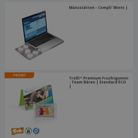
Münzstätten - Compli' Mints |
PROMO
Trolli™ Premium Fruchtgummi
- Team Bären | Standard ECO
|