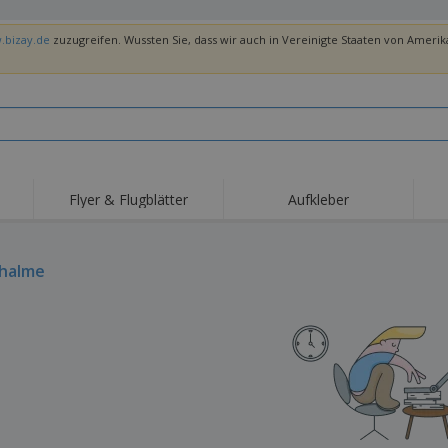
.bizay.de
zuzugreifen. Wussten Sie, dass wir auch in Vereinigte Staaten von Amerika
Flyer & Flugblätter
Aufkleber
Hig
Trends
Neue Produkte
Ang
Flaggen, Fahnen und
halme
Rollups
T-Sh
Schreibtisch-Flaggen
Food-Service-
Roll-ups
Stic
Ausrüstung und
Zubehör
Hauslieferung und
Einwegprodukte
Outd
Take-away
Aufkleber, Vinyls und
Armbanduhren
Arbe
Poster
Hoodies
Pokale und Trophäen
Ver
Pers
Aussteller
Medaillen
Ges