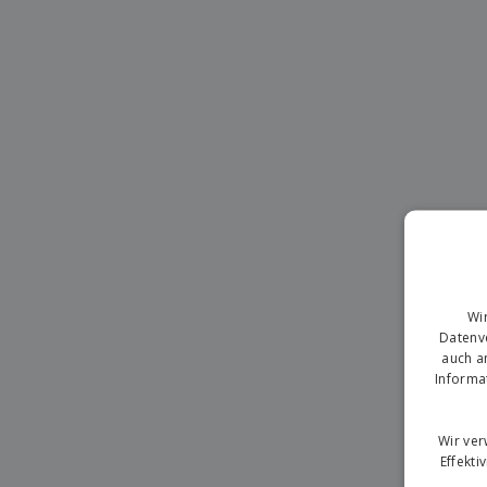
T-Shirts
Magnete
Planen
Wi
Datenve
auch a
Informa
Wir ve
Effekti