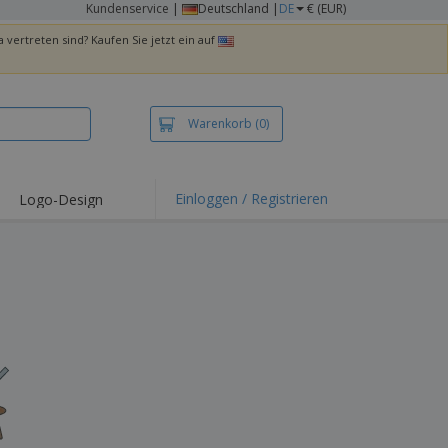
Kundenservice
|
Deutschland |
DE
€ (EUR)
 vertreten sind? Kaufen Sie jetzt ein auf
Warenkorb
(0)
Einloggen / Registrieren
Logo-Design
hlights und
ebote
irts und Polos
kereien
oor-Aktivitäten
iten von zu Hause
sandkartons
onalisierte
chenke