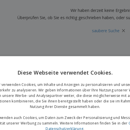
Plakate
Essen und Süßigkeiten
Öko
Mag
Koffer und Rucksäcke
Druckeretiketten
Wir haben derzeit keine Ergebni
Kat
Überprüfen Sie, ob Sie es richtig geschrieben haben, oder s
×
saubere Suche
Diese Webseite verwendet Cookies.
r verwenden Cookies, um Inhalte und Anzeigen zu personalisieren und unse
rkehr zu analysieren. Wir geben Informationen über Ihre Nutzung unserer
n unsere Werbe- und Analysepartner weiter, die diese möglicherweise mit 
tionen kombinieren, die Sie ihnen bereitgestellt haben oder die sie im Rahm
Nutzung ihrer Dienste gesammelt haben.
rwenden auch Cookies, um Daten zum Zweck der Personalisierung und Mess
vität unserer Werbung zu sammeln. Weitere Informationen finden Sie in der
Datenschutzerklärung
.