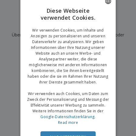
e
f
s
e
n
s
i
Diese Webseite
V
t
d
verwendet Cookies.
ENGLISH
e
e
u
r
l
n
Wir haben derzeit keine Ergebnisse für
"
"
GERMAN
p
Wir verwenden Cookies, um Inhalte und
l
g
N
Überprüfen Sie, ob Sie es richtig geschrieben haben, oder
a
e
Anzeigen zu personalisieren und unseren
a
c
r
Datenverkehr zu analysieren. Wir geben
suchen Sie nach einem anderen Begriff.
c
k
Informationen über Ihre Nutzung unserer
h
u
Website auch an unsere Werbe- und
×
A
T
saubere Suche
n
Analysepartner weiter, die diese
l
h
g
möglicherweise mit anderen Informationen
l
e
e
kombinieren, die Sie ihnen bereitgestellt
m
Einloggen /
P
haben oder die sie im Rahmen Ihrer Nutzung
a
Registrieren
r
ihrer Dienste gesammelt haben.
K
o
a
d
Wir verwenden auch Cookies, um Daten zum
u
Kundenservice
u
f
Zweck der Personalisierung und Messung der
k
e
Effektivität unserer Werbung zu sammeln.
t
n
Weitere Informationen finden Sie in der
e
Google-Datenschutzerklärung
.
Read more