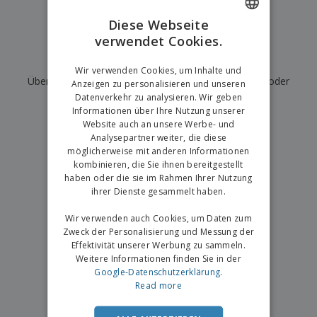
e
f
s
e
n
s
i
Diese Webseite
V
t
d
verwendet Cookies.
ENGLISH
e
e
u
r
l
n
Wir haben derzeit keine Ergebnisse für
"
"
GERMAN
p
Wir verwenden Cookies, um Inhalte und
l
g
N
Überprüfen Sie, ob Sie es richtig geschrieben haben, oder
a
e
Anzeigen zu personalisieren und unseren
a
c
r
Datenverkehr zu analysieren. Wir geben
suchen Sie nach einem anderen Begriff.
c
k
Informationen über Ihre Nutzung unserer
h
u
Website auch an unsere Werbe- und
×
A
T
saubere Suche
n
Analysepartner weiter, die diese
l
h
g
möglicherweise mit anderen Informationen
l
e
e
kombinieren, die Sie ihnen bereitgestellt
m
Einloggen /
P
haben oder die sie im Rahmen Ihrer Nutzung
a
Registrieren
r
ihrer Dienste gesammelt haben.
K
o
a
d
Wir verwenden auch Cookies, um Daten zum
u
Kundenservice
u
f
Zweck der Personalisierung und Messung der
k
e
Effektivität unserer Werbung zu sammeln.
t
n
Weitere Informationen finden Sie in der
e
Google-Datenschutzerklärung
.
Read more