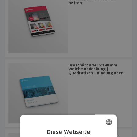
heften
Broschüren 148 x 148 mm
Weiche Abdeckung |
Quadratisch | Bindung oben
Diese Webseite
Bücher 210 x 297 mm (A4) -