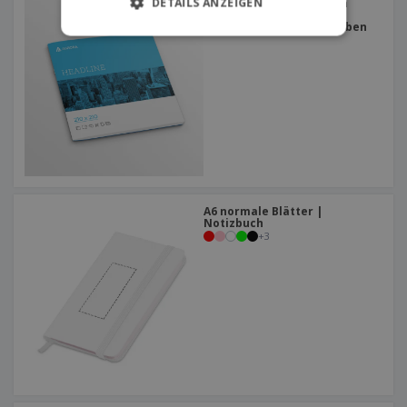
DETAILS ANZEIGEN
Broschüren 210 x 210 mm
Weiche Abdeckung |
Quadratisch | Bindung oben
A6 normale Blätter |
Notizbuch
+
3