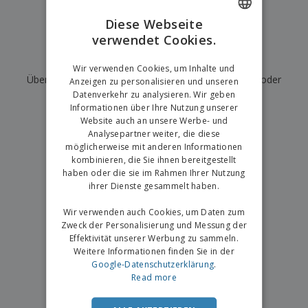
e
f
s
e
n
s
i
Diese Webseite
V
t
d
verwendet Cookies.
ENGLISH
e
e
u
r
l
n
Wir haben derzeit keine Ergebnisse für
"
"
GERMAN
p
Wir verwenden Cookies, um Inhalte und
l
g
N
Überprüfen Sie, ob Sie es richtig geschrieben haben, oder
a
e
Anzeigen zu personalisieren und unseren
a
c
r
Datenverkehr zu analysieren. Wir geben
suchen Sie nach einem anderen Begriff.
c
k
Informationen über Ihre Nutzung unserer
h
u
Website auch an unsere Werbe- und
×
A
T
saubere Suche
n
Analysepartner weiter, die diese
l
h
g
möglicherweise mit anderen Informationen
l
e
e
kombinieren, die Sie ihnen bereitgestellt
m
Einloggen /
P
haben oder die sie im Rahmen Ihrer Nutzung
a
Registrieren
r
ihrer Dienste gesammelt haben.
K
o
a
d
Wir verwenden auch Cookies, um Daten zum
u
Kundenservice
u
f
Zweck der Personalisierung und Messung der
k
e
Effektivität unserer Werbung zu sammeln.
t
n
Weitere Informationen finden Sie in der
e
Google-Datenschutzerklärung
.
Read more