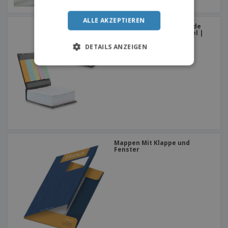
ALLE AKZEPTIEREN
Glatte und selbstklebende
glänzende Pappschachtel |
Taschennotizbuch
DETAILS ANZEIGEN
Mappen Mit Klappe und
Fenster