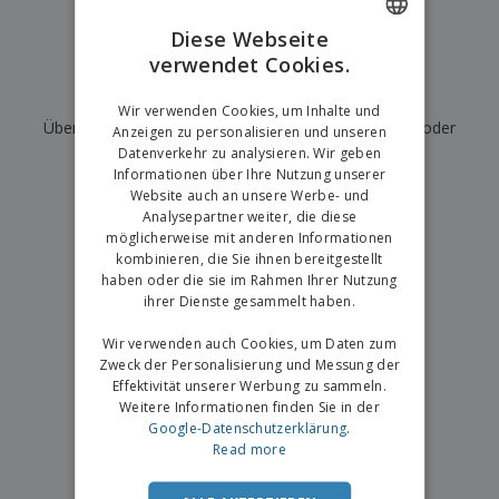
e
f
s
e
n
s
i
Diese Webseite
V
t
d
verwendet Cookies.
ENGLISH
e
e
u
r
l
n
Wir haben derzeit keine Ergebnisse für
"
"
GERMAN
p
Wir verwenden Cookies, um Inhalte und
l
g
N
Überprüfen Sie, ob Sie es richtig geschrieben haben, oder
a
e
Anzeigen zu personalisieren und unseren
a
c
r
Datenverkehr zu analysieren. Wir geben
suchen Sie nach einem anderen Begriff.
c
k
Informationen über Ihre Nutzung unserer
h
u
Website auch an unsere Werbe- und
×
A
T
saubere Suche
n
Analysepartner weiter, die diese
l
h
g
möglicherweise mit anderen Informationen
l
e
e
kombinieren, die Sie ihnen bereitgestellt
m
Einloggen /
P
haben oder die sie im Rahmen Ihrer Nutzung
a
Registrieren
r
ihrer Dienste gesammelt haben.
K
o
a
d
Wir verwenden auch Cookies, um Daten zum
u
Kundenservice
u
f
Zweck der Personalisierung und Messung der
k
e
Effektivität unserer Werbung zu sammeln.
t
n
Weitere Informationen finden Sie in der
e
Google-Datenschutzerklärung
.
Read more