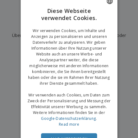
e
f
s
e
n
s
i
Diese Webseite
V
t
d
verwendet Cookies.
ENGLISH
e
e
u
r
l
n
Wir haben derzeit keine Ergebnisse für
"
"
GERMAN
p
Wir verwenden Cookies, um Inhalte und
l
g
N
Überprüfen Sie, ob Sie es richtig geschrieben haben, oder
a
e
Anzeigen zu personalisieren und unseren
a
c
r
Datenverkehr zu analysieren. Wir geben
suchen Sie nach einem anderen Begriff.
c
k
Informationen über Ihre Nutzung unserer
h
u
Website auch an unsere Werbe- und
×
A
T
saubere Suche
n
Analysepartner weiter, die diese
l
h
g
möglicherweise mit anderen Informationen
l
e
e
kombinieren, die Sie ihnen bereitgestellt
m
Einloggen /
P
haben oder die sie im Rahmen Ihrer Nutzung
a
Registrieren
r
ihrer Dienste gesammelt haben.
K
o
a
d
Wir verwenden auch Cookies, um Daten zum
u
Kundenservice
u
f
Zweck der Personalisierung und Messung der
k
e
Effektivität unserer Werbung zu sammeln.
t
n
Weitere Informationen finden Sie in der
e
Google-Datenschutzerklärung
.
Read more