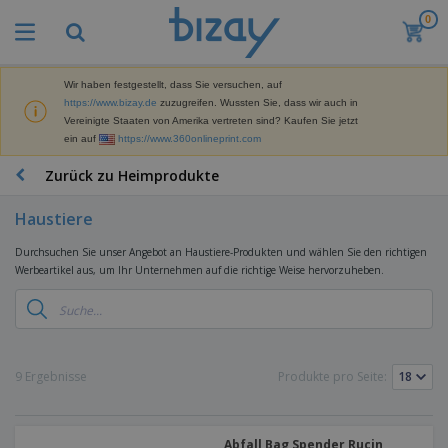
0
M
e
i
s
Wir haben festgestellt, dass Sie versuchen, auf
M
t
https://www.bizay.de
zuzugreifen. Wussten Sie, dass wir auch in
a
g
Vereinigte Staaten von Amerika vertreten sind? Kaufen Sie jetzt
r
e
ein auf
https://www.360onlineprint.com
k
k
W
e
a
e
Zurück zu Heimprodukte
t
u
r
i
f
b
n
Haustiere
t
D
e
g
i
p
M
Durchsuchen Sie unser Angebot an Haustiere-Produkten und wählen Sie den richtigen
s
r
a
Werbeartikel aus, um Ihr Unternehmen auf die richtige Weise hervorzuheben.
p
o
t
B
l
d
e
ü
a
u
r
r
y
k
i
o
s
t
T
a
b
u
e
a
9 Ergebnisse
Produkte pro Seite:
l
e
n
s
d
d
c
a
A
K
h
r
u
l
Abfall Bag Spender Rucin