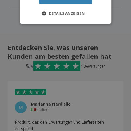
DETAILS ANZEIGEN
Entdecken Sie, was unseren
Kunden am besten gefallen hat
5
/5
1
Bewertungen
Marianna Nardiello
M
Italien
Produkt, das den Erwartungen und Lieferzeiten
entspricht