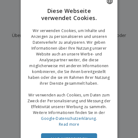
e
f
s
e
n
s
i
Diese Webseite
V
t
d
verwendet Cookies.
ENGLISH
e
e
u
r
l
n
Wir haben derzeit keine Ergebnisse für
"
"
GERMAN
p
Wir verwenden Cookies, um Inhalte und
l
g
N
Überprüfen Sie, ob Sie es richtig geschrieben haben, oder
a
e
Anzeigen zu personalisieren und unseren
a
c
r
Datenverkehr zu analysieren. Wir geben
suchen Sie nach einem anderen Begriff.
c
k
Informationen über Ihre Nutzung unserer
h
u
Website auch an unsere Werbe- und
×
A
T
saubere Suche
n
Analysepartner weiter, die diese
l
h
g
möglicherweise mit anderen Informationen
l
e
e
kombinieren, die Sie ihnen bereitgestellt
m
Einloggen /
P
haben oder die sie im Rahmen Ihrer Nutzung
a
Registrieren
r
ihrer Dienste gesammelt haben.
K
o
a
d
Wir verwenden auch Cookies, um Daten zum
u
Kundenservice
u
f
Zweck der Personalisierung und Messung der
k
e
Effektivität unserer Werbung zu sammeln.
t
n
Weitere Informationen finden Sie in der
e
Google-Datenschutzerklärung
.
Read more