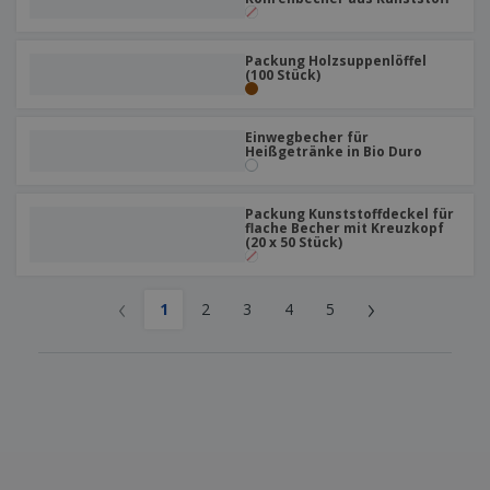
Packung Holzsuppenlöffel
(100 Stück)
Einwegbecher für
Heißgetränke in Bio Duro
Packung Kunststoffdeckel für
flache Becher mit Kreuzkopf
(20 x 50 Stück)
‹
›
1
2
3
4
5