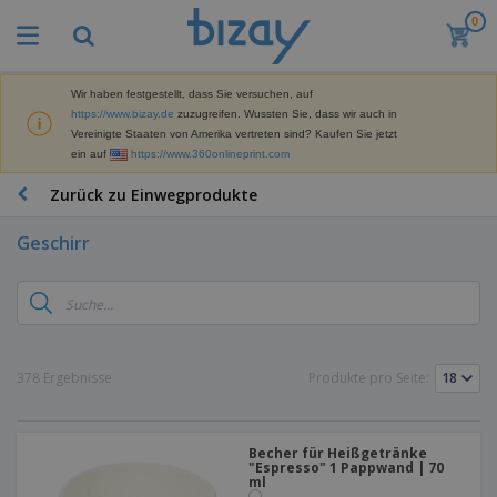
0
Wir haben festgestellt, dass Sie versuchen, auf
https://www.bizay.de
zuzugreifen. Wussten Sie, dass wir auch in
Vereinigte Staaten von Amerika vertreten sind? Kaufen Sie jetzt
ein auf
https://www.360onlineprint.com
Zurück zu Einwegprodukte
Geschirr
378 Ergebnisse
Produkte pro Seite:
Becher für Heißgetränke
"Espresso" 1 Pappwand | 70
ml