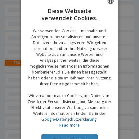
e
f
s
e
n
s
i
Diese Webseite
Planen 100 x 200 cm
V
t
d
verwendet Cookies.
ENGLISH
e
e
u
Planen für Gebäude
r
l
n
GERMAN
p
Wir verwenden Cookies, um Inhalte und
l
g
N
a
e
Anzeigen zu personalisieren und unseren
Planen 100 x 300 cm
a
c
r
Datenverkehr zu analysieren. Wir geben
c
k
Informationen über Ihre Nutzung unserer
h
Planen 200 x 300 cm
u
Website auch an unsere Werbe- und
A
T
n
Analysepartner weiter, die diese
l
h
PROMO
g
Planen 100 x 135 cm
möglicherweise mit anderen Informationen
l
e
e
kombinieren, die Sie ihnen bereitgestellt
m
Einloggen /
P
haben oder die sie im Rahmen Ihrer Nutzung
a
Planen 100 x 100 cm
Registrieren
r
ihrer Dienste gesammelt haben.
K
o
a
Planen 50 x 150 cm
d
Wir verwenden auch Cookies, um Daten zum
u
Kundenservice
u
f
Zweck der Personalisierung und Messung der
k
e
Effektivität unserer Werbung zu sammeln.
Planen 80 x 200 cm
t
n
Weitere Informationen finden Sie in der
e
Google-Datenschutzerklärung
.
Planen 50 x 200 cm
Read more
Planen 50 x 100 cm