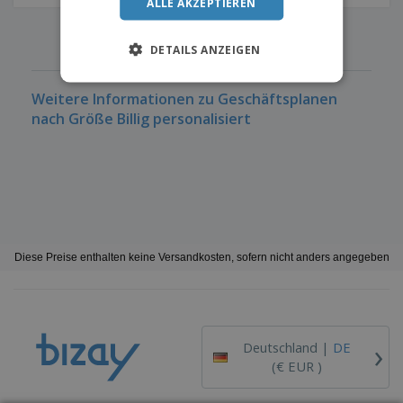
ALLE AKZEPTIEREN
‹
›
1
DETAILS ANZEIGEN
Weitere Informationen zu Geschäftsplanen
nach Größe Billig personalisiert
Diese Preise enthalten keine Versandkosten, sofern nicht anders angegeben
›
Deutschland |
DE
(€ EUR )