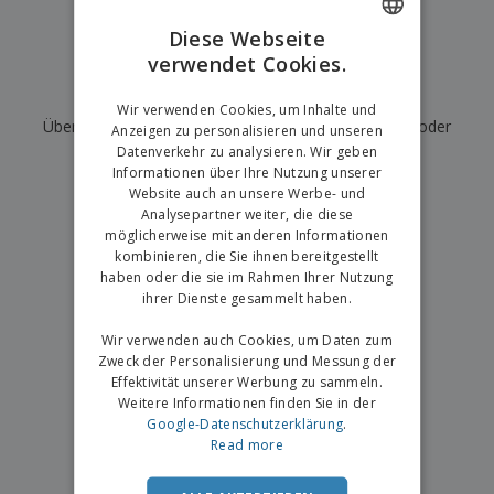
e
f
s
e
n
s
i
Diese Webseite
V
t
d
verwendet Cookies.
ENGLISH
e
e
u
r
l
n
Wir haben derzeit keine Ergebnisse für
"
"
GERMAN
p
Wir verwenden Cookies, um Inhalte und
l
g
N
Überprüfen Sie, ob Sie es richtig geschrieben haben, oder
a
e
Anzeigen zu personalisieren und unseren
a
c
r
Datenverkehr zu analysieren. Wir geben
suchen Sie nach einem anderen Begriff.
c
k
Informationen über Ihre Nutzung unserer
h
u
Website auch an unsere Werbe- und
×
A
T
saubere Suche
n
Analysepartner weiter, die diese
l
h
g
möglicherweise mit anderen Informationen
l
e
e
kombinieren, die Sie ihnen bereitgestellt
m
Einloggen /
P
haben oder die sie im Rahmen Ihrer Nutzung
a
Registrieren
r
ihrer Dienste gesammelt haben.
K
o
a
d
Wir verwenden auch Cookies, um Daten zum
u
Kundenservice
u
f
Zweck der Personalisierung und Messung der
k
e
Effektivität unserer Werbung zu sammeln.
t
n
Weitere Informationen finden Sie in der
e
Google-Datenschutzerklärung
.
Read more