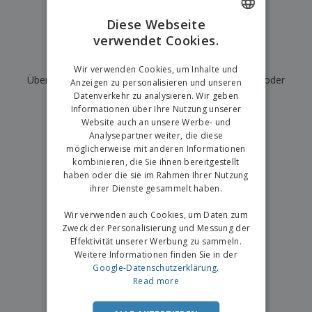
e
f
s
e
n
s
i
Diese Webseite
V
t
d
verwendet Cookies.
ENGLISH
e
e
u
r
l
n
Wir haben derzeit keine Ergebnisse für
"
"
GERMAN
p
Wir verwenden Cookies, um Inhalte und
l
g
N
Überprüfen Sie, ob Sie es richtig geschrieben haben, oder
a
e
Anzeigen zu personalisieren und unseren
a
c
r
Datenverkehr zu analysieren. Wir geben
suchen Sie nach einem anderen Begriff.
c
k
Informationen über Ihre Nutzung unserer
h
u
Website auch an unsere Werbe- und
×
A
T
saubere Suche
n
Analysepartner weiter, die diese
l
h
g
möglicherweise mit anderen Informationen
l
e
e
kombinieren, die Sie ihnen bereitgestellt
m
Einloggen /
P
haben oder die sie im Rahmen Ihrer Nutzung
a
Registrieren
r
ihrer Dienste gesammelt haben.
K
o
a
d
Wir verwenden auch Cookies, um Daten zum
u
Kundenservice
u
f
Zweck der Personalisierung und Messung der
k
e
Effektivität unserer Werbung zu sammeln.
t
n
Weitere Informationen finden Sie in der
e
Google-Datenschutzerklärung
.
Read more