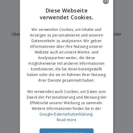
e
f
s
e
n
s
i
Diese Webseite
V
t
d
verwendet Cookies.
ENGLISH
e
e
u
r
l
n
Wir haben derzeit keine Ergebnisse für
"
"
GERMAN
p
Wir verwenden Cookies, um Inhalte und
l
g
N
Überprüfen Sie, ob Sie es richtig geschrieben haben, oder
a
e
Anzeigen zu personalisieren und unseren
a
c
r
Datenverkehr zu analysieren. Wir geben
suchen Sie nach einem anderen Begriff.
c
k
Informationen über Ihre Nutzung unserer
h
u
Website auch an unsere Werbe- und
×
A
T
saubere Suche
n
Analysepartner weiter, die diese
l
h
g
möglicherweise mit anderen Informationen
l
e
e
kombinieren, die Sie ihnen bereitgestellt
m
Einloggen /
P
haben oder die sie im Rahmen Ihrer Nutzung
a
Registrieren
r
ihrer Dienste gesammelt haben.
K
o
a
d
Wir verwenden auch Cookies, um Daten zum
u
Kundenservice
u
f
Zweck der Personalisierung und Messung der
k
e
Effektivität unserer Werbung zu sammeln.
t
n
Weitere Informationen finden Sie in der
e
Google-Datenschutzerklärung
.
Read more