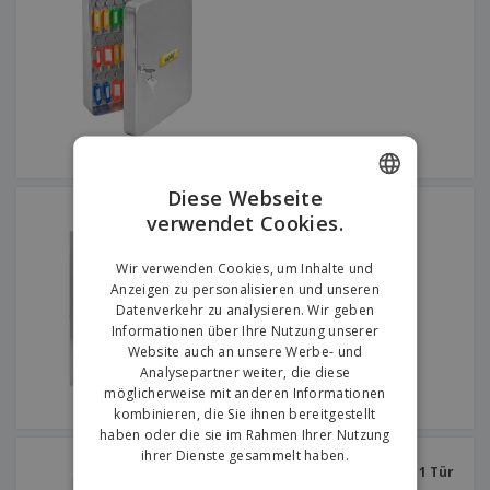
e
f
s
e
n
s
i
V
t
d
e
e
u
r
l
n
p
l
g
N
a
e
a
c
r
c
k
h
u
Diese Webseite
A
T
n
Briefkasten für
l
verwendet Cookies.
h
ENGLISH
Hotelempfang aus Stahl
g
l
e
e
GERMAN
m
Einloggen /
Wir verwenden Cookies, um Inhalte und
P
a
Registrieren
Anzeigen zu personalisieren und unseren
r
K
Datenverkehr zu analysieren. Wir geben
o
a
Informationen über Ihre Nutzung unserer
d
u
Kundenservice
Website auch an unsere Werbe- und
u
f
k
Analysepartner weiter, die diese
e
t
möglicherweise mit anderen Informationen
n
e
kombinieren, die Sie ihnen bereitgestellt
haben oder die sie im Rahmen Ihrer Nutzung
ihrer Dienste gesammelt haben.
Weißer Stahl-
Apothekenschrank | Mit 1 Tür