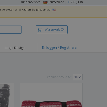
Kundenservice
|
Deutschland |
DE
€ (EUR)
 vertreten sind? Kaufen Sie jetzt ein auf
Warenkorb
(0)
Einloggen / Registrieren
Logo-Design
hlights und
ebote
irts und Polos
kereien
Produkte pro Seite:
oor-Aktivitäten
iten von zu Hause
sandkartons
onalisierte
chenke