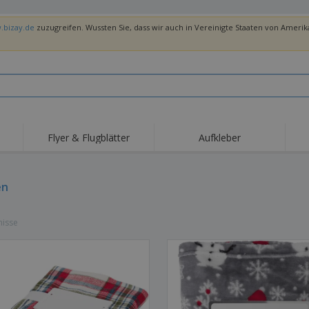
.bizay.de
zuzugreifen. Wussten Sie, dass wir auch in Vereinigte Staaten von Amerika
Flyer & Flugblätter
Aufkleber
Hig
Trends
Neue Produkte
Ang
Flaggen, Fahnen und
en
Rollups
T-Sh
Schreibtisch-Flaggen
Food-Service-
Roll-ups
Stic
Ausrüstung und
nisse
Zubehör
Hauslieferung und
Einwegprodukte
Outd
Take-away
Aufkleber, Vinyls und
Armbanduhren
Arbe
Poster
Hoodies
Pokale und Trophäen
Ver
Pers
Aussteller
Medaillen
Ges