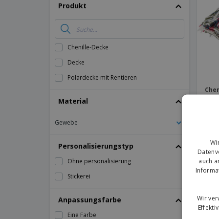
T-Shirts
Produkt
Magnete
Planen
Chenille-Decke
Decke
Polardecke mit Rentieren
Chen
Material
Gewebe
Wi
Personalisierungstyp
Datenve
auch a
Ohne personalisierung
Informa
Stickerei
Wir ve
Anpassungsfarbe
Effekti
Eine Farbe