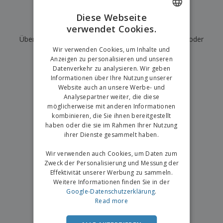
e
f
s
e
n
s
i
Diese Webseite
V
t
d
Wir haben derzeit keine Ergebnisse für
"
"
verwendet Cookies.
ENGLISH
e
e
u
Überprüfen Sie, ob Sie es richtig geschrieben haben, oder
r
l
n
GERMAN
p
Wir verwenden Cookies, um Inhalte und
l
g
suchen Sie nach einem anderen Begriff.
N
a
e
Anzeigen zu personalisieren und unseren
a
c
r
Datenverkehr zu analysieren. Wir geben
×
c
saubere Suche
k
Informationen über Ihre Nutzung unserer
h
u
Website auch an unsere Werbe- und
A
T
n
Analysepartner weiter, die diese
l
h
g
möglicherweise mit anderen Informationen
l
e
e
kombinieren, die Sie ihnen bereitgestellt
m
Einloggen /
P
haben oder die sie im Rahmen Ihrer Nutzung
a
Registrieren
r
ihrer Dienste gesammelt haben.
K
o
a
d
Wir verwenden auch Cookies, um Daten zum
u
Kundenservice
u
f
Zweck der Personalisierung und Messung der
k
e
Effektivität unserer Werbung zu sammeln.
t
n
Weitere Informationen finden Sie in der
e
Google-Datenschutzerklärung
.
Read more