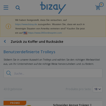
0
M
e
i
s
Wir haben festgestellt, dass Sie versuchen, auf
M
t
https://www.bizay.de
zuzugreifen. Wussten Sie, dass wir auch in
a
g
Vereinigte Staaten von Amerika vertreten sind? Kaufen Sie jetzt
r
e
ein auf
https://www.360onlineprint.com
k
k
W
e
a
e
Zurück zu Koffer und Rucksäcke
t
u
r
i
f
b
n
Benutzerdefinierte Trolleys
t
D
e
g
i
p
M
Stöbern Sie in unserer Auswahl an Trolleys und wählen Sie den richtigen Werbeartikel
s
r
a
aus, um Ihr Unternehmen auf die richtige Weise hervorzuheben und zu fördern.
p
o
t
B
l
d
e
ü
a
u
r
r
y
k
i
o
s
t
T
a
b
u
e
a
43 Ergebnisse
Produkte pro Seite:
l
e
n
s
d
d
c
a
A
K
h
r
PROMO
u
l
Schneider Anzug Träger |