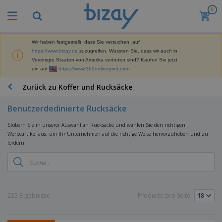
0
M
e
i
s
Wir haben festgestellt, dass Sie versuchen, auf
M
t
https://www.bizay.de
zuzugreifen. Wussten Sie, dass wir auch in
a
g
Vereinigte Staaten von Amerika vertreten sind? Kaufen Sie jetzt
r
e
ein auf
https://www.360onlineprint.com
k
k
W
e
a
e
Zurück zu Koffer und Rucksäcke
t
u
r
i
f
b
n
Benutzerdedinierte Rucksäcke
t
D
e
g
i
p
M
Stöbern Sie in unserer Auswahl an Rucksäcke und wählen Sie den richtigen
s
r
a
Werbeartikel aus, um Ihr Unternehmen auf die richtige Weise hervorzuheben und zu
p
o
t
fördern.
B
l
d
e
ü
a
u
r
r
y
k
i
o
s
t
T
a
b
u
e
a
l
e
n
s
235 Ergebnisse
Produkte pro Seite:
d
d
c
a
A
K
h
r
u
l