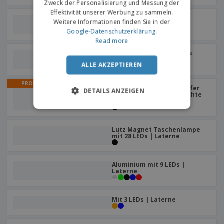
Zweck der Personalisierung und Messung der
Effektivität unserer Werbung zu sammeln.
3 LED-Taschenlampe mit
Weitere Informationen finden Sie in der
Magnet
Google-Datenschutzerklärung
.
Read more
2-in-1-Taschenlampe aus
Aluminium
ALLE AKZEPTIEREN
PROMO
Magnetica Teleskopgreifer
DETAILS ANZEIGEN
mit Taschenlampe | Leichte
Pinzett
Lutz Magnet Taschenlampe
mit 28 LEDs | Laterne
Aluminium mit 9 LEDs |
Laterne
Mit 3 LEDs | Laterne