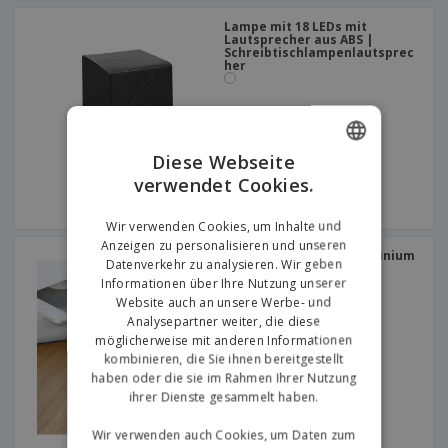
Lampe mit 18 LEDs mit
Lautsprecher aus ABS |
Schreibtischlampenlautsprec
her
Diese Webseite
verwendet Cookies.
ENGLISH
GERMAN
Wir verwenden Cookies, um Inhalte und
Anzeigen zu personalisieren und unseren
Taschenlampe aus Aluminium
Datenverkehr zu analysieren. Wir geben
mit Schlüsselring
Informationen über Ihre Nutzung unserer
Website auch an unsere Werbe- und
Analysepartner weiter, die diese
möglicherweise mit anderen Informationen
kombinieren, die Sie ihnen bereitgestellt
haben oder die sie im Rahmen Ihrer Nutzung
ihrer Dienste gesammelt haben.
Wir verwenden auch Cookies, um Daten zum