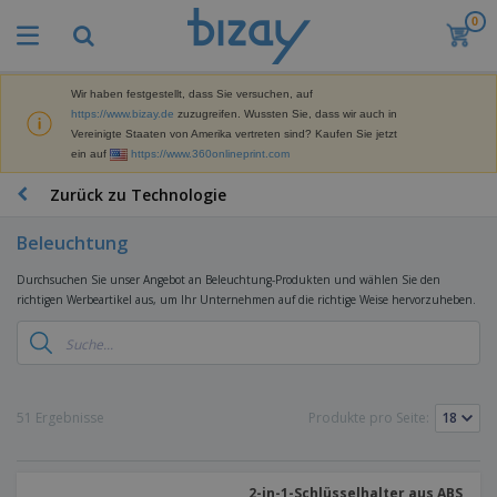
0
M
e
i
s
Wir haben festgestellt, dass Sie versuchen, auf
M
t
https://www.bizay.de
zuzugreifen. Wussten Sie, dass wir auch in
a
g
Vereinigte Staaten von Amerika vertreten sind? Kaufen Sie jetzt
r
e
ein auf
https://www.360onlineprint.com
k
k
W
e
a
e
Zurück zu Technologie
t
u
r
i
f
b
n
Beleuchtung
t
D
e
g
i
p
M
Durchsuchen Sie unser Angebot an Beleuchtung-Produkten und wählen Sie den
s
r
a
richtigen Werbeartikel aus, um Ihr Unternehmen auf die richtige Weise hervorzuheben.
p
o
t
B
l
d
e
ü
a
u
r
r
y
k
i
o
s
t
T
a
b
u
e
a
51 Ergebnisse
Produkte pro Seite:
l
e
n
s
d
d
c
a
A
K
h
r
u
l
2-in-1-Schlüsselhalter aus ABS