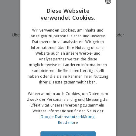
e
f
s
e
n
s
i
Diese Webseite
V
t
d
verwendet Cookies.
ENGLISH
e
e
u
r
l
n
Wir haben derzeit keine Ergebnisse für
"
"
GERMAN
p
Wir verwenden Cookies, um Inhalte und
l
g
N
Überprüfen Sie, ob Sie es richtig geschrieben haben, oder
a
e
Anzeigen zu personalisieren und unseren
a
c
r
Datenverkehr zu analysieren. Wir geben
suchen Sie nach einem anderen Begriff.
c
k
Informationen über Ihre Nutzung unserer
h
u
Website auch an unsere Werbe- und
×
A
T
saubere Suche
n
Analysepartner weiter, die diese
l
h
g
möglicherweise mit anderen Informationen
l
e
e
kombinieren, die Sie ihnen bereitgestellt
m
Einloggen /
P
haben oder die sie im Rahmen Ihrer Nutzung
a
Registrieren
r
ihrer Dienste gesammelt haben.
K
o
a
d
Wir verwenden auch Cookies, um Daten zum
u
Kundenservice
u
f
Zweck der Personalisierung und Messung der
k
e
Effektivität unserer Werbung zu sammeln.
t
n
Weitere Informationen finden Sie in der
e
Google-Datenschutzerklärung
.
Read more