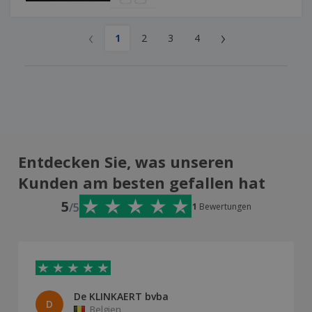
‹
›
1
2
3
4
Entdecken Sie, was unseren
Kunden am besten gefallen hat
5
/5
1
Bewertungen
De KLINKAERT bvba
D
Belgien