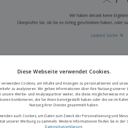
Plakate
Essen und Süßigkeiten
Öko
Mag
Koffer und Rucksäcke
Druckeretiketten
Kat
Wir haben derzeit keine Ergebni
Überprüfen Sie, ob Sie es richtig geschrieben haben, oder s
×
saubere Suche
Diese Webseite verwendet Cookies.
r verwenden Cookies, um Inhalte und Anzeigen zu personalisieren und unse
rkehr zu analysieren. Wir geben Informationen über Ihre Nutzung unserer
n unsere Werbe- und Analysepartner weiter, die diese möglicherweise mit 
tionen kombinieren, die Sie ihnen bereitgestellt haben oder die sie im Rahm
Nutzung ihrer Dienste gesammelt haben.
rwenden auch Cookies, um Daten zum Zweck der Personalisierung und Mess
vität unserer Werbung zu sammeln. Weitere Informationen finden Sie in der
Datenschutzerklärung
.