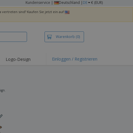
Kundenservice
|
Deutschland |
DE
€ (EUR)
 vertreten sind? Kaufen Sie jetzt ein auf
Warenkorb
(0)
Einloggen / Registrieren
Logo-Design
hlights und
ebote
irts und Polos
kereien
sign.
oor-Aktivitäten
iten von zu Hause
sandkartons
onalisierte
chenke