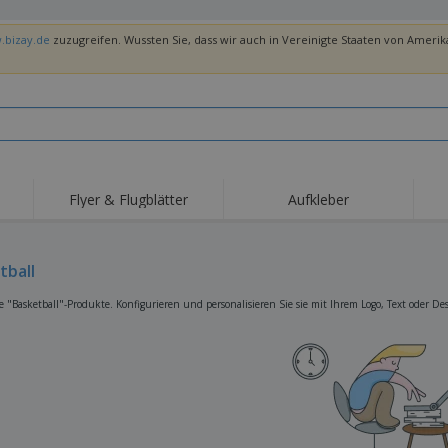
.bizay.de
zuzugreifen. Wussten Sie, dass wir auch in Vereinigte Staaten von Amerika
Flyer & Flugblätter
Aufkleber
Hig
Trends
Neue Produkte
Ang
Flaggen, Fahnen und
tball
Rollups
T-Sh
Schreibtisch-Flaggen
Food-Service-
Roll-ups
Stic
e "Basketball"-Produkte. Konfigurieren und personalisieren Sie sie mit Ihrem Logo, Text oder De
Ausrüstung und
Zubehör
Hauslieferung und
Einwegprodukte
Outd
Take-away
Aufkleber, Vinyls und
Armbanduhren
Arbe
Poster
Hoodies
Pokale und Trophäen
Ver
Pers
Aussteller
Medaillen
Ges