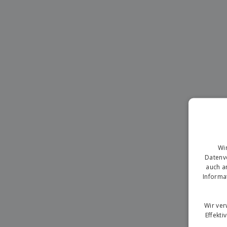
T-Shirts
Magnete
Planen
Wi
Datenve
auch a
Informa
Wir ve
Effekti