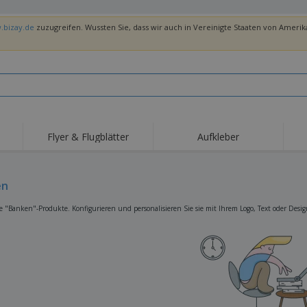
.bizay.de
zuzugreifen. Wussten Sie, dass wir auch in Vereinigte Staaten von Amerika
Flyer & Flugblätter
Aufkleber
Hig
Trends
Neue Produkte
Ang
Flaggen, Fahnen und
en
Rollups
T-Sh
Schreibtisch-Flaggen
Food-Service-
Roll-ups
Stic
e "Banken"-Produkte. Konfigurieren und personalisieren Sie sie mit Ihrem Logo, Text oder Desig
Ausrüstung und
Zubehör
Hauslieferung und
Einwegprodukte
Outd
Take-away
Aufkleber, Vinyls und
Armbanduhren
Arbe
Poster
Hoodies
Pokale und Trophäen
Ver
Pers
Aussteller
Medaillen
Ges