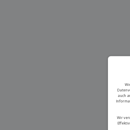
T-Shirts
Magnete
Planen
Wi
Datenve
auch a
Informa
Wir ve
Effekti