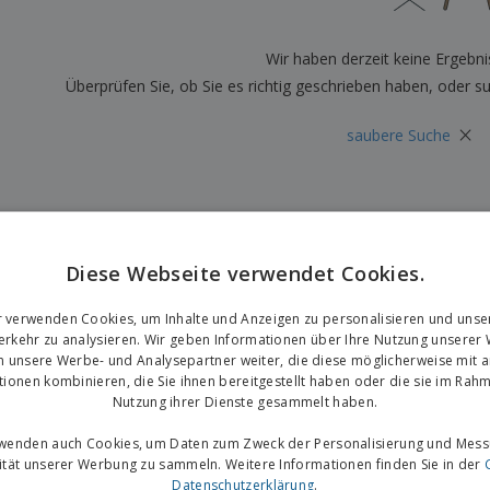
Plakate
Essen und Süßigkeiten
Öko
Mag
Koffer und Rucksäcke
Druckeretiketten
Kat
Wir haben derzeit keine Ergebni
Überprüfen Sie, ob Sie es richtig geschrieben haben, oder s
×
saubere Suche
Diese Webseite verwendet Cookies.
r verwenden Cookies, um Inhalte und Anzeigen zu personalisieren und unse
rkehr zu analysieren. Wir geben Informationen über Ihre Nutzung unserer
n unsere Werbe- und Analysepartner weiter, die diese möglicherweise mit 
tionen kombinieren, die Sie ihnen bereitgestellt haben oder die sie im Rahm
Nutzung ihrer Dienste gesammelt haben.
rwenden auch Cookies, um Daten zum Zweck der Personalisierung und Mess
vität unserer Werbung zu sammeln. Weitere Informationen finden Sie in der
Datenschutzerklärung
.