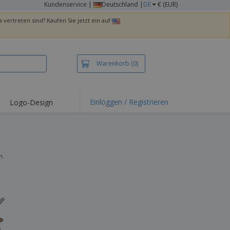
Kundenservice
|
Deutschland |
DE
€ (EUR)
 vertreten sind? Kaufen Sie jetzt ein auf
Warenkorb
(0)
Einloggen / Registrieren
Logo-Design
hlights und
ebote
irts und Polos
kereien
n.
oor-Aktivitäten
iten von zu Hause
sandkartons
onalisierte
chenke