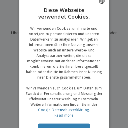
e
f
s
e
n
s
i
Diese Webseite
V
t
d
verwendet Cookies.
ENGLISH
e
e
u
r
l
n
Wir haben derzeit keine Ergebnisse für
"
"
GERMAN
p
Wir verwenden Cookies, um Inhalte und
l
g
N
Überprüfen Sie, ob Sie es richtig geschrieben haben, oder
a
e
Anzeigen zu personalisieren und unseren
a
c
r
Datenverkehr zu analysieren. Wir geben
suchen Sie nach einem anderen Begriff.
c
k
Informationen über Ihre Nutzung unserer
h
u
Website auch an unsere Werbe- und
×
A
T
saubere Suche
n
Analysepartner weiter, die diese
l
h
g
möglicherweise mit anderen Informationen
l
e
e
kombinieren, die Sie ihnen bereitgestellt
m
Einloggen /
P
haben oder die sie im Rahmen Ihrer Nutzung
a
Registrieren
r
ihrer Dienste gesammelt haben.
K
o
a
d
Wir verwenden auch Cookies, um Daten zum
u
Kundenservice
u
f
Zweck der Personalisierung und Messung der
k
e
Effektivität unserer Werbung zu sammeln.
t
n
Weitere Informationen finden Sie in der
e
Google-Datenschutzerklärung
.
Read more