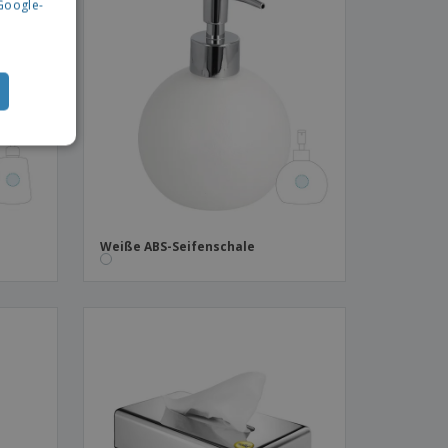
Google-
Weiße ABS-Seifenschale