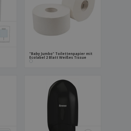
produkte
azine, Bücher und
aloge
"Baby Jumbo" Toilettenpapier mit
Ecolabel 2 Blatt Weißes Tissue