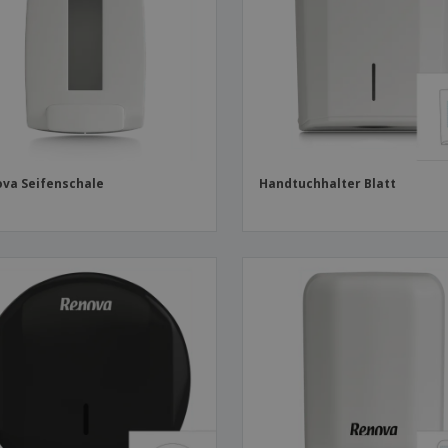
Plakate
Essen und Süßigkeiten
Öko
Mag
Koffer und Rucksäcke
Druckeretiketten
Kat
va Seifenschale
Handtuchhalter Blatt