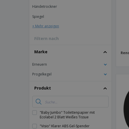
T-Shirts
Händetrockner
Magnete
Spiegel
Planen
+ Mehr anzeigen
Filtern nach
Marke
Reno
Erneuern
Progelkegel
Produkt
"Baby Jumbo" Toilettenpapier mit
Ecolabel 2 Blatt Weißes Tissue
"Visio" Klarer ABS Gel-Spender