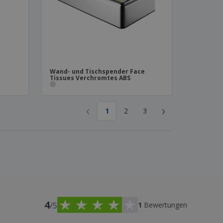
Wand- und Tischspender Face
Tissues Verchromtes ABS
‹
›
1
2
3
4
/5
1
Bewertungen