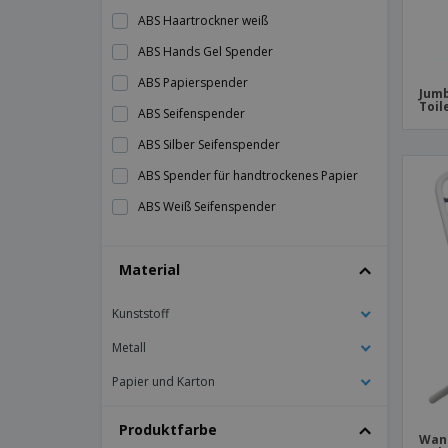
ABS Haartrockner weiß
ABS Hands Gel Spender
ABS Papierspender
Jum
Toil
ABS Seifenspender
ABS Silber Seifenspender
ABS Spender für handtrockenes Papier
ABS Weiß Seifenspender
Automatischer weißer Seifenspender ABS
Material
Ecolabel Toilettenpapier mit 2 Blättern
Edelstahl Toilettenpapierhalter für
Kunststoff
Haushalte
Elektrischer Händetrockner "Dual" 35ºC
Metall
Weißes ABS
Papier und Karton
Elektrischer Händetrockner aus weißem
ABS
Produktfarbe
Wand
Grauer ABS Seifenspender