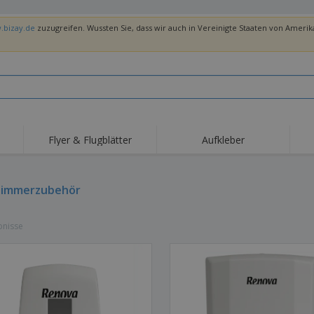
.bizay.de
zuzugreifen. Wussten Sie, dass wir auch in Vereinigte Staaten von Amerika
Flyer & Flugblätter
Aufkleber
Hig
Trends
Neue Produkte
Ang
Flaggen, Fahnen und
zimmerzubehör
Rollups
T-Sh
Schreibtisch-Flaggen
Food-Service-
Roll-ups
Stic
Ausrüstung und
bnisse
Zubehör
Hauslieferung und
Einwegprodukte
Outd
Take-away
Aufkleber, Vinyls und
Armbanduhren
Arbe
Poster
Hoodies
Pokale und Trophäen
Ver
Pers
Aussteller
Medaillen
Ges