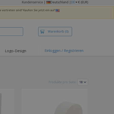
Kundenservice
|
Deutschland |
DE
€ (EUR)
 vertreten sind? Kaufen Sie jetzt ein auf
Warenkorb
(0)
Einloggen / Registrieren
Logo-Design
hlights und
ebote
irts und Polos
kereien
Produkte pro Seite:
oor-Aktivitäten
iten von zu Hause
sandkartons
onalisierte
chenke