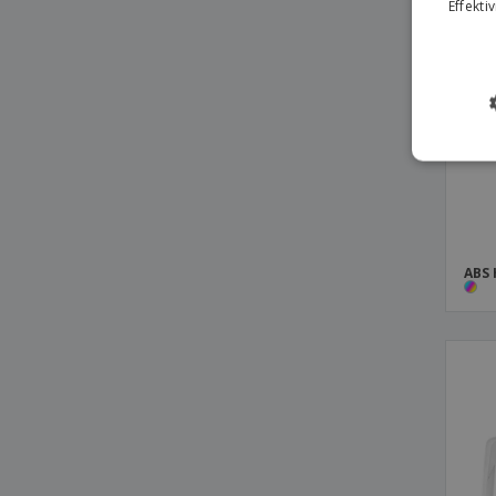
Effekti
Toilettenpapierrollen mit Dulpa-Blatt
Weißer Zellstoff
Transparenter ABS-Seifenspender
Wand- und Tischspender Face Tissues
Verchromtes ABS
Wandhalterung für Mehrzweckrolle
Wandspiegel für das Badezimmer mit 2
Metallseiten
Weiße ABS-Seifenschale
ABS 
Weiße Badezimmerbank PP
Weißer ABS Hand Dry Papierspender