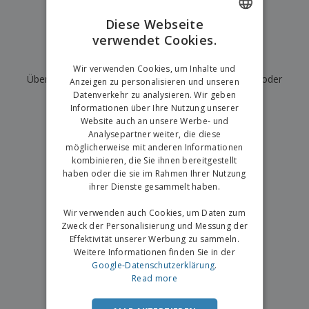
e
f
s
e
n
s
i
Diese Webseite
V
t
d
verwendet Cookies.
ENGLISH
e
e
u
r
l
n
Wir haben derzeit keine Ergebnisse für
"
"
GERMAN
p
Wir verwenden Cookies, um Inhalte und
l
g
N
Überprüfen Sie, ob Sie es richtig geschrieben haben, oder
a
e
Anzeigen zu personalisieren und unseren
a
c
r
Datenverkehr zu analysieren. Wir geben
suchen Sie nach einem anderen Begriff.
c
k
Informationen über Ihre Nutzung unserer
h
u
Website auch an unsere Werbe- und
×
A
T
saubere Suche
n
Analysepartner weiter, die diese
l
h
g
möglicherweise mit anderen Informationen
l
e
e
kombinieren, die Sie ihnen bereitgestellt
m
Einloggen /
P
haben oder die sie im Rahmen Ihrer Nutzung
a
Registrieren
r
ihrer Dienste gesammelt haben.
K
o
a
d
Wir verwenden auch Cookies, um Daten zum
u
Kundenservice
u
f
Zweck der Personalisierung und Messung der
k
e
Effektivität unserer Werbung zu sammeln.
t
n
Weitere Informationen finden Sie in der
e
Google-Datenschutzerklärung
.
Read more