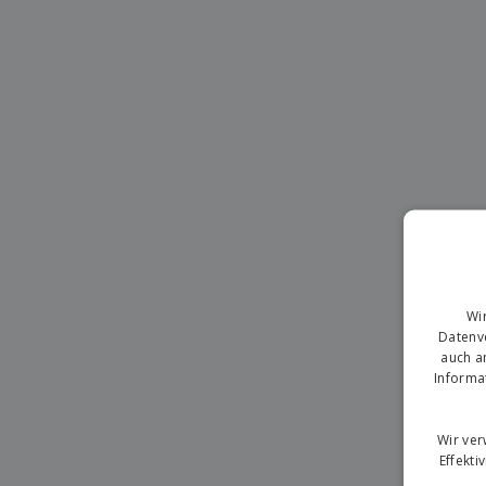
T-Shirts
Magnete
Planen
Wi
Datenve
auch a
Informa
Wir ve
Effekti