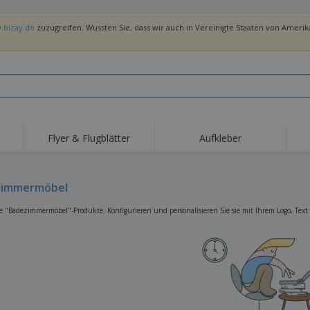
.bizay.de
zuzugreifen. Wussten Sie, dass wir auch in Vereinigte Staaten von Amerika
Flyer & Flugblätter
Aufkleber
Hig
Trends
Neue Produkte
Ang
Flaggen, Fahnen und
zimmermöbel
Rollups
T-Sh
Schreibtisch-Flaggen
Food-Service-
Roll-ups
Stic
e "Badezimmermöbel"-Produkte. Konfigurieren und personalisieren Sie sie mit Ihrem Logo, Text 
Ausrüstung und
Zubehör
Hauslieferung und
Einwegprodukte
Outd
Take-away
Aufkleber, Vinyls und
Armbanduhren
Arbe
Poster
Hoodies
Pokale und Trophäen
Ver
Pers
Aussteller
Medaillen
Ges