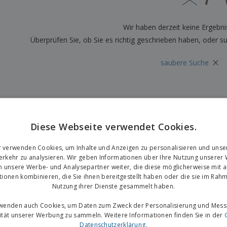
Plakate
Essen und Süßigkeiten
Öko
Mag
Koffer und Rucksäcke
Druckeretiketten
Kat
Wir haben derzeit keine Ergebni
Überprüfen Sie, ob Sie es richtig geschrieben haben, oder s
×
saubere Suche
Diese Webseite verwendet Cookies.
r verwenden Cookies, um Inhalte und Anzeigen zu personalisieren und unse
rkehr zu analysieren. Wir geben Informationen über Ihre Nutzung unserer
n unsere Werbe- und Analysepartner weiter, die diese möglicherweise mit 
tionen kombinieren, die Sie ihnen bereitgestellt haben oder die sie im Rahm
Nutzung ihrer Dienste gesammelt haben.
rwenden auch Cookies, um Daten zum Zweck der Personalisierung und Mess
vität unserer Werbung zu sammeln. Weitere Informationen finden Sie in der
Datenschutzerklärung
.