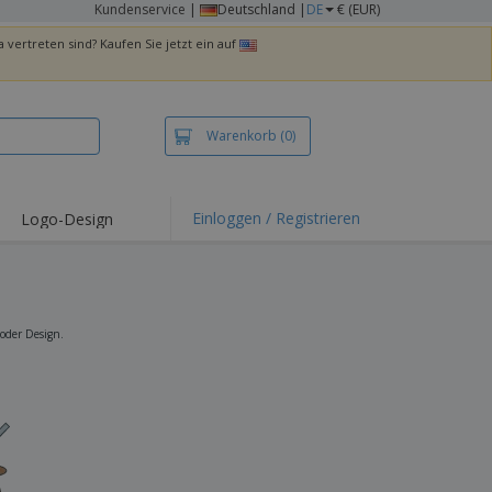
Kundenservice
|
Deutschland |
DE
€ (EUR)
 vertreten sind? Kaufen Sie jetzt ein auf
Warenkorb
(0)
Einloggen / Registrieren
Logo-Design
hlights und
ebote
irts und Polos
kereien
oder Design.
oor-Aktivitäten
iten von zu Hause
sandkartons
onalisierte
chenke