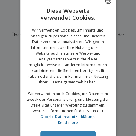
e
f
s
e
n
s
i
Diese Webseite
V
t
d
verwendet Cookies.
ENGLISH
e
e
u
r
l
n
Wir haben derzeit keine Ergebnisse für
"
"
GERMAN
p
Wir verwenden Cookies, um Inhalte und
l
g
N
Überprüfen Sie, ob Sie es richtig geschrieben haben, oder
a
e
Anzeigen zu personalisieren und unseren
a
c
r
Datenverkehr zu analysieren. Wir geben
suchen Sie nach einem anderen Begriff.
c
k
Informationen über Ihre Nutzung unserer
h
u
Website auch an unsere Werbe- und
×
A
T
saubere Suche
n
Analysepartner weiter, die diese
l
h
g
möglicherweise mit anderen Informationen
l
e
e
kombinieren, die Sie ihnen bereitgestellt
m
Einloggen /
P
haben oder die sie im Rahmen Ihrer Nutzung
a
Registrieren
r
ihrer Dienste gesammelt haben.
K
o
a
d
Wir verwenden auch Cookies, um Daten zum
u
Kundenservice
u
f
Zweck der Personalisierung und Messung der
k
e
Effektivität unserer Werbung zu sammeln.
t
n
Weitere Informationen finden Sie in der
e
Google-Datenschutzerklärung
.
Read more