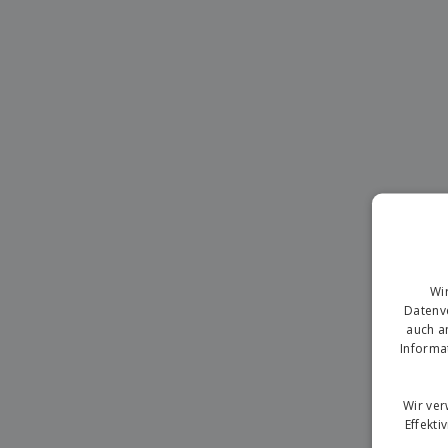
T-Shirts
Magnete
Planen
Wi
Datenve
auch a
Informa
Wir ve
Effekti