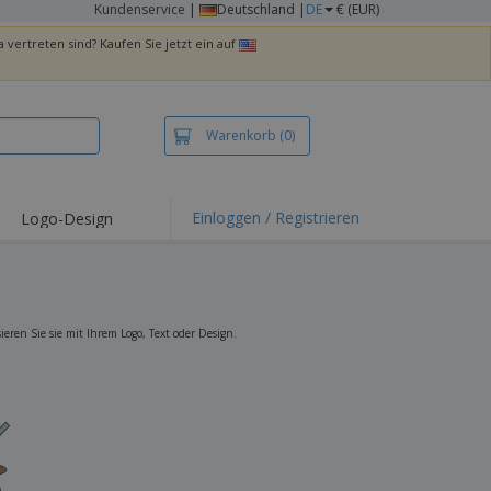
Kundenservice
|
Deutschland |
DE
€ (EUR)
 vertreten sind? Kaufen Sie jetzt ein auf
Warenkorb
(0)
Einloggen / Registrieren
Logo-Design
hlights und
ebote
irts und Polos
kereien
ren Sie sie mit Ihrem Logo, Text oder Design.
oor-Aktivitäten
iten von zu Hause
sandkartons
onalisierte
chenke