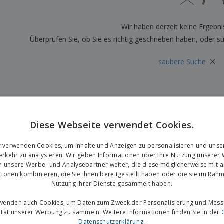
Plakate
Essen und Süßigkeiten
Öko
Mag
Koffer und Rucksäcke
Druckeretiketten
Kat
Wir haben derzeit keine Ergebni
Überprüfen Sie, ob Sie es richtig geschrieben haben, oder s
×
saubere Suche
Diese Webseite verwendet Cookies.
r verwenden Cookies, um Inhalte und Anzeigen zu personalisieren und unse
rkehr zu analysieren. Wir geben Informationen über Ihre Nutzung unserer
n unsere Werbe- und Analysepartner weiter, die diese möglicherweise mit 
tionen kombinieren, die Sie ihnen bereitgestellt haben oder die sie im Rahm
Nutzung ihrer Dienste gesammelt haben.
rwenden auch Cookies, um Daten zum Zweck der Personalisierung und Mess
vität unserer Werbung zu sammeln. Weitere Informationen finden Sie in der
Datenschutzerklärung
.