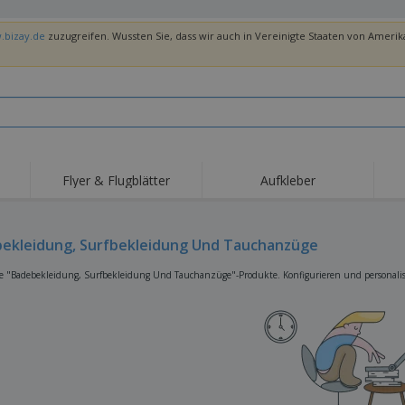
.bizay.de
zuzugreifen. Wussten Sie, dass wir auch in Vereinigte Staaten von Amerika
Flyer & Flugblätter
Aufkleber
Hig
Trends
Neue Produkte
Ang
Flaggen, Fahnen und
ekleidung, Surfbekleidung Und Tauchanzüge
Rollups
T-Sh
Schreibtisch-Flaggen
Food-Service-
Roll-ups
Stic
e "Badebekleidung, Surfbekleidung Und Tauchanzüge"-Produkte. Konfigurieren und personalisie
Ausrüstung und
Zubehör
Hauslieferung und
Einwegprodukte
Outd
Take-away
Aufkleber, Vinyls und
Armbanduhren
Arbe
Poster
Hoodies
Pokale und Trophäen
Ver
Pers
Aussteller
Medaillen
Ges