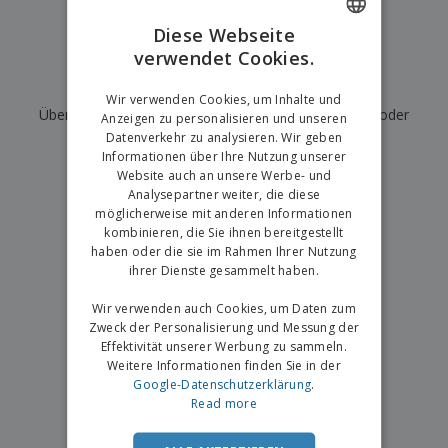
e
f
s
e
n
s
i
Diese Webseite
V
t
d
verwendet Cookies.
ENGLISH
e
e
u
r
l
n
Wir haben derzeit keine Ergebnisse für
"
"
GERMAN
p
Wir verwenden Cookies, um Inhalte und
l
g
N
Überprüfen Sie, ob Sie es richtig geschrieben haben, oder
a
e
Anzeigen zu personalisieren und unseren
a
c
r
Datenverkehr zu analysieren. Wir geben
suchen Sie nach einem anderen Begriff.
c
k
Informationen über Ihre Nutzung unserer
h
u
Website auch an unsere Werbe- und
×
A
T
saubere Suche
n
Analysepartner weiter, die diese
l
h
g
möglicherweise mit anderen Informationen
l
e
e
kombinieren, die Sie ihnen bereitgestellt
m
Einloggen /
P
haben oder die sie im Rahmen Ihrer Nutzung
a
Registrieren
r
ihrer Dienste gesammelt haben.
K
o
a
d
Wir verwenden auch Cookies, um Daten zum
u
Kundenservice
u
f
Zweck der Personalisierung und Messung der
k
e
Effektivität unserer Werbung zu sammeln.
t
n
Weitere Informationen finden Sie in der
e
Google-Datenschutzerklärung
.
Read more