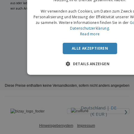
aus oder laden Sie eines Ihrer Designs hoch. Wenn Sie es wünschen, können
wir auch Ankündigungskarten für Sie entwerfen.
Wir verwenden auch Cookies, um Daten zum Zweck 
Personalisierung und Messung der Effektivität unserer 
zu sammeln. Weitere Informationen finden Sie in der
Go
Datenschutzerklärung
.
Read more
ALLE AKZEPTIEREN
DETAILS ANZEIGEN
Diese Preise enthalten keine Versandkosten, sofern nicht anders angegeben
›
Deutschland |
DE
(€ EUR )
Hinweisgebersystem
Impressum