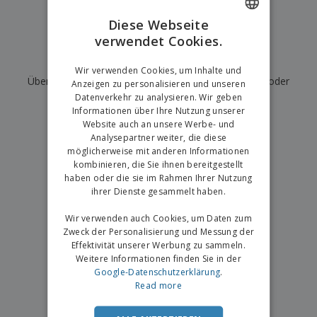
e
f
s
e
n
s
i
Diese Webseite
V
t
d
verwendet Cookies.
ENGLISH
e
e
u
r
l
n
Wir haben derzeit keine Ergebnisse für
"
"
GERMAN
p
Wir verwenden Cookies, um Inhalte und
l
g
N
Überprüfen Sie, ob Sie es richtig geschrieben haben, oder
a
e
Anzeigen zu personalisieren und unseren
a
c
r
Datenverkehr zu analysieren. Wir geben
suchen Sie nach einem anderen Begriff.
c
k
Informationen über Ihre Nutzung unserer
h
u
Website auch an unsere Werbe- und
×
A
T
saubere Suche
n
Analysepartner weiter, die diese
l
h
g
möglicherweise mit anderen Informationen
l
e
e
kombinieren, die Sie ihnen bereitgestellt
m
Einloggen /
P
haben oder die sie im Rahmen Ihrer Nutzung
a
Registrieren
r
ihrer Dienste gesammelt haben.
K
o
a
d
Wir verwenden auch Cookies, um Daten zum
u
Kundenservice
u
f
Zweck der Personalisierung und Messung der
k
e
Effektivität unserer Werbung zu sammeln.
t
n
Weitere Informationen finden Sie in der
e
Google-Datenschutzerklärung
.
Read more