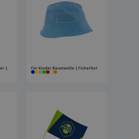
produkte
azine, Bücher und
aloge
er |
Für Kinder Baumwolle | Fisherhut