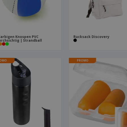
farbigen Knospen PVC
Rucksack Discovery
rchsichtig | Strandball
OMO
PROMO