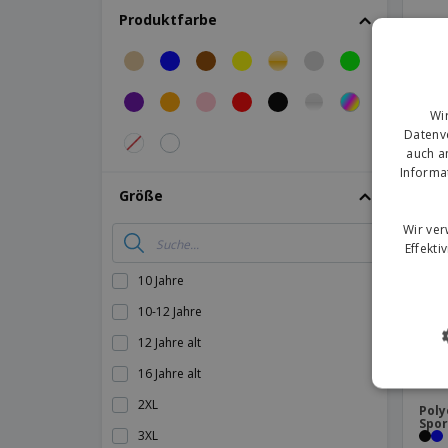
Produktfarbe
CANCHA Sporthandtuch
Trix
Spor
COB-Stirnlampe
Stah
Cocktail-shaker
Wi
Digital Sprungseil Grimluck
Datenve
PR
Dokumententasche Rucksack Hurkon
auch a
Informa
Dokumententasche Rucksack Sulkan
Größe
Eimer Blake
Wir ve
Elastan-Armband
Effekti
Elastisches Handgelenk
10 Jahre
Everest-Scheinwerfer
10-12 Jahre
Fächer
12 Jahre alt
Fahrrad-Reparaturset Gerald
16 Jahre alt
Fahrradklingel
2XL
Poly
Spor
Fahrradklingel Tolfen
3XL