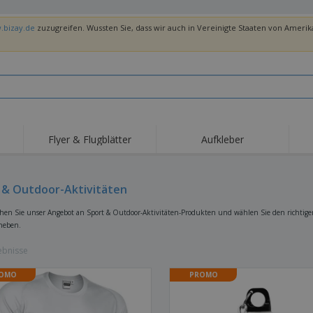
.bizay.de
zuzugreifen. Wussten Sie, dass wir auch in Vereinigte Staaten von Amerika
Flyer & Flugblätter
Aufkleber
Hig
Trends
Neue Produkte
Ang
Flaggen, Fahnen und
 & Outdoor-Aktivitäten
Rollups
T-Sh
Schreibtisch-Flaggen
Food-Service-
Roll-ups
Stic
en Sie unser Angebot an Sport & Outdoor-Aktivitäten-Produkten und wählen Sie den richtigen
Ausrüstung und
heben.
Zubehör
Hauslieferung und
Einwegprodukte
Outd
Take-away
Aufkleber, Vinyls und
ebnisse
Armbanduhren
Arbe
Poster
Hoodies
Pokale und Trophäen
Ver
OMO
PROMO
Pers
Aussteller
Medaillen
Ges