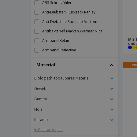
ABS-Schrittzähler
Anti-Diebstahl Rucksack Ranley
Anti-Diebstahl Rucksack Vectom
Antibakteriell Nacken Wärmer Nical
Mit 
Armband Kelan
undu
Armband Reflective
Armbandtasche Oakley
Material
PR
Ärmelschoner Duttier
Biologisch abbaubares Material
Aufblasbare Stöcke
Aufblasbarer Tisch
Gewebe
Ball
Gummi
Ball Delko
Holz
Ball Dulsek
Keramik
Ball Lidok
+ Mehr anzeigen
Band für Medaillen