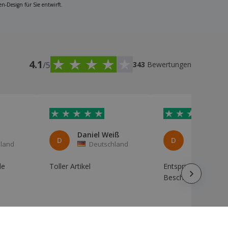
n-Design für Sie entwirft.
4.1
/5
343
Bewertungen
Daniel Weiß
D
D
land
Deutschland
Italien
le
Toller Artikel
Entspricht der
Beschreibung.
Automatische Übersetzung
Automatische Überse