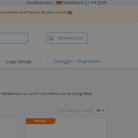
Kundenservice
|
Deutschland |
DE
€ (EUR)
 vertreten sind? Kaufen Sie jetzt ein auf
Warenkorb
(0)
Einloggen / Registrieren
Logo-Design
hlights und
ebote
irts und Polos
kereien
 Werbeartikel aus, um Ihr Unternehmen auf die richtige Weise
oor-Aktivitäten
Produkte pro Seite:
iten von zu Hause
sandkartons
PROMO
onalisierte
chenke