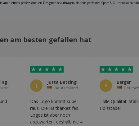
e auch einen professionellen Designer beauftragen, der ein perfektes Sport & Outdoor-Aktivitäte
en am besten gefallen hat
zing
Jutta Betzing
Berger
J
B
land
Deutschland
Deutsch
 und
Das Logo kommt super
Tolle Qualität. Stabi
raus. Die Haltbarkeit fes
Holzstäbe!
Logos ist aber noch
abzuwarten, deshalb die 4
Sterne.