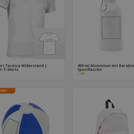
Plakate
Essen und Süßigkeiten
Öko
Mag
Koffer und Rucksäcke
Druckeretiketten
Kat
irt Tecnica Widerstand |
400 ml Aluminium mit Karabin
t-T-Shirts
Sportflasche
OMO