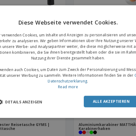
ie 750 ml Edelstahl
Serenity Ohrstöpsel mit Etui 
tflasche | Sportflasche aus
Gehörschutzstöpsel
l
Diese Webseite verwendet Cookies.
r verwenden Cookies, um Inhalte und Anzeigen zu personalisieren und unse
rkehr zu analysieren. Wir geben Informationen über Ihre Nutzung unserer
OMO
PROMO
n unsere Werbe- und Analysepartner weiter, die diese möglicherweise mit 
tionen kombinieren, die Sie ihnen bereitgestellt haben oder die sie im Rahm
Nutzung ihrer Dienste gesammelt haben.
rwenden auch Cookies, um Daten zum Zweck der Personalisierung und Mess
vität unserer Werbung zu sammeln. Weitere Informationen finden Sie in der
Datenschutzerklärung
.
Read more
ALLE AKZEPTIEREN
DETAILS ANZEIGEN
ester Reisetasche GYMS |
Aluminiumkarabiner MATTHÄ
ttasche
Karabinerhaken