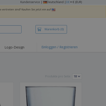
Kundenservice
|
Deutschland |
DE
€ (EUR)
 vertreten sind? Kaufen Sie jetzt ein auf
Warenkorb
(0)
Einloggen / Registrieren
Logo-Design
hlights und
ebote
irts und Polos
kereien
Produkte pro Seite:
oor-Aktivitäten
iten von zu Hause
sandkartons
onalisierte
chenke