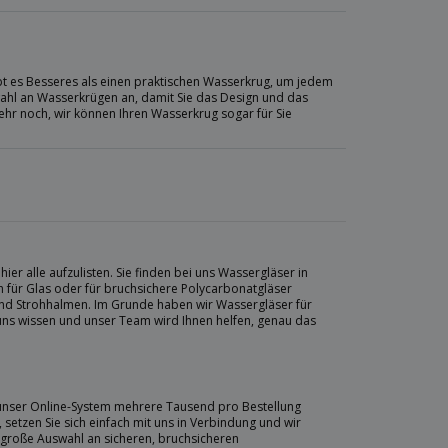
gibt es Besseres als einen praktischen Wasserkrug, um jedem
swahl an Wasserkrügen an, damit Sie das Design und das
r noch, wir können Ihren Wasserkrug sogar für Sie
ier alle aufzulisten. Sie finden bei uns Wassergläser in
h für Glas oder für bruchsichere Polycarbonatgläser
und Strohhalmen. Im Grunde haben wir Wassergläser für
s uns wissen und unser Team wird Ihnen helfen, genau das
r unser Online-System mehrere Tausend pro Bestellung
 setzen Sie sich einfach mit uns in Verbindung und wir
e große Auswahl an sicheren, bruchsicheren