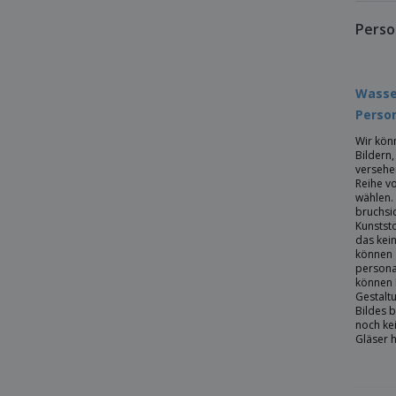
Niedriger Glasbecher - ARCOROC™ -
Perso
Islande
Niedriger Glasbecher - ARCOROC™ - Pinta
Niedriger Glasbecher - ARCOROC™ -
Wasse
Shetland
Person
Niedriger Glasbecher - ARCOROC™ - Stack
Wir kön
Up
Bildern
versehe
Niedriger Glasbecher - ARCOROC™ - Vina
Reihe v
wählen.
Niedriger Glasbecher - ARCOROC™ - Vina
bruchsi
Juliette
Kunstst
das kei
Niedriger Glasbecher - CHEF &
können g
SOMMELIER™ - Lima
persona
können 
Niedriger Glasbecher - CHEF &
Gestalt
SOMMELIER™ - Open Up
Bildes b
noch kei
Niedriger Glasbecher - CHEF &
Gläser 
SOMMELIER™ - Vigne
Wasserbecher aus Glas - ARCOROC™ -
Amelia