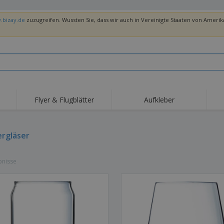
.bizay.de
zuzugreifen. Wussten Sie, dass wir auch in Vereinigte Staaten von Amerika
Flyer & Flugblätter
Aufkleber
Hig
Trends
Neue Produkte
Ang
Flaggen, Fahnen und
rgläser
Rollups
T-Sh
Schreibtisch-Flaggen
Food-Service-
Roll-ups
Stic
Ausrüstung und
bnisse
Zubehör
Hauslieferung und
Einwegprodukte
Outd
Take-away
Aufkleber, Vinyls und
Armbanduhren
Arbe
Poster
Hoodies
Pokale und Trophäen
Ver
Pers
Aussteller
Medaillen
Ges