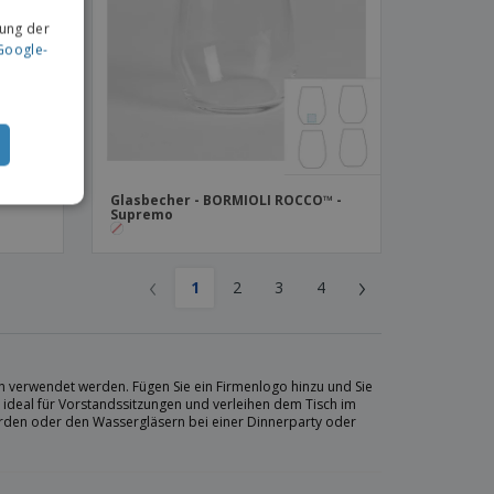
ung der
Google-
Glasbecher - BORMIOLI ROCCO™ -
Supremo
‹
›
1
2
3
4
en verwendet werden. Fügen Sie ein Firmenlogo hinzu und Sie
d ideal für Vorstandssitzungen und verleihen dem Tisch im
werden oder den Wassergläsern bei einer Dinnerparty oder