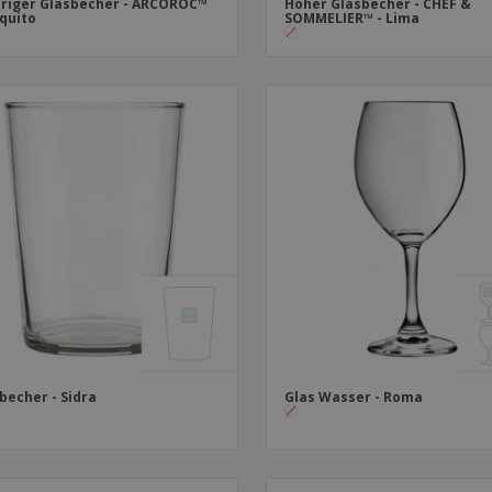
riger Glasbecher - ARCOROC™
Hoher Glasbecher - CHEF &
iquito
SOMMELIER™ - Lima
becher - Sidra
Glas Wasser - Roma