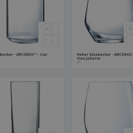
Plakate
Essen und Süßigkeiten
Öko
Mag
Koffer und Rucksäcke
Druckeretiketten
Kat
becher - ARCOROC™ - Can
Hoher Glasbecher - ARCOROC
Vina Juliette