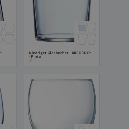
produkte
azine, Bücher und
aloge
™ -
Niedriger Glasbecher - ARCOROC™
- Pinta