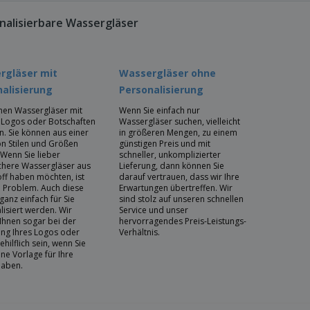
nalisierbare Wassergläser
rgläser mit
Wassergläser ohne
alisierung
Personalisierung
nen Wassergläser mit
Wenn Sie einfach nur
, Logos oder Botschaften
Wassergläser suchen, vielleicht
n. Sie können aus einer
in größeren Mengen, zu einem
on Stilen und Größen
günstigen Preis und mit
 Wenn Sie lieber
schneller, unkomplizierter
chere Wassergläser aus
Lieferung, dann können Sie
off haben möchten, ist
darauf vertrauen, dass wir Ihre
n Problem. Auch diese
Erwartungen übertreffen. Wir
anz einfach für Sie
sind stolz auf unseren schnellen
lisiert werden. Wir
Service und unser
Ihnen sogar bei der
hervorragendes Preis-Leistungs-
ung Ihres Logos oder
Verhältnis.
ehilflich sein, wenn Sie
ne Vorlage für Ihre
haben.