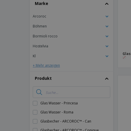
T-Shirts
Marke
Magnete
Arcoroc
Planen
Böhmen
Bormioli rocco
Hostelvia
Glas
Kl
+ Mehr anzeigen
Produkt
Glas Wasser - Princesa
Glas Wasser - Roma
Glasbecher - ARCOROC™ - Can
Glasbecher - ARCOROC™ - Conique