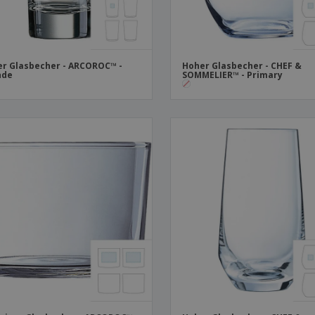
r Glasbecher - ARCOROC™ -
Hoher Glasbecher - CHEF &
nde
SOMMELIER™ - Primary