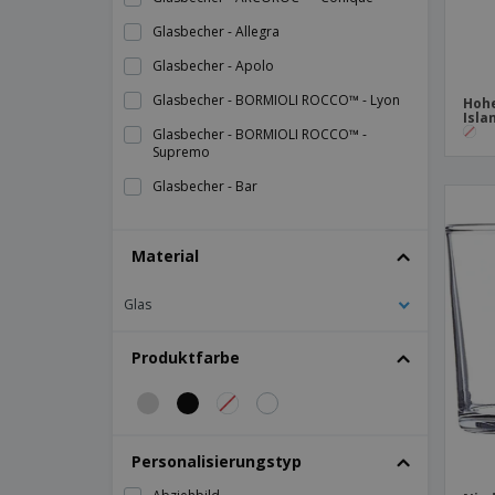
Glasbecher - Allegra
Glasbecher - Apolo
Glasbecher - BORMIOLI ROCCO™ - Lyon
Hohe
Isla
Glasbecher - BORMIOLI ROCCO™ -
Supremo
Glasbecher - Bar
Glasbecher - Barrilito
Material
Glasbecher - Columba
Glasbecher - Conil
Glas
Glasbecher - Diplomat
Produktfarbe
Glasbecher - Duchess
Glasbecher - LIBBEY™ - Artico
Glasbecher - LIBBEY™ - Bar
Personalisierungstyp
Glasbecher - LIBBEY™ - Barrilito
Glasbecher - LIBBEY™ - Diplomat