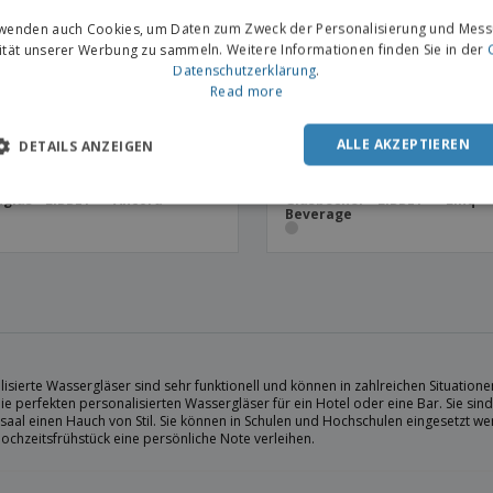
rwenden auch Cookies, um Daten zum Zweck der Personalisierung und Mess
vität unserer Werbung zu sammeln. Weitere Informationen finden Sie in der
Datenschutzerklärung
.
Read more
ALLE AKZEPTIEREN
DETAILS ANZEIGEN
glas - LIBBEY™ - Ancora
Glasbecher - LIBBEY™ - Linq
Beverage
isierte Wassergläser sind sehr funktionell und können in zahlreichen Situation
e perfekten personalisierten Wassergläser für ein Hotel oder eine Bar. Sie sin
ssaal einen Hauch von Stil. Sie können in Schulen und Hochschulen eingesetzt 
ochzeitsfrühstück eine persönliche Note verleihen.