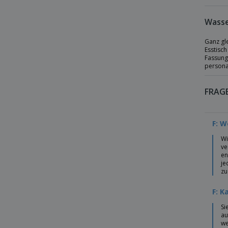
Wasserbecher aus Glas - ARCOROC™ -
Lira
Wasse
Wasserbecher aus Glas - ARCOROC™ -
Normandi
Ganz gle
Esstisch
Wasserbecher aus Glas - ARCOROC™ -
Fassung
Suecia
personal
Wasserbecher aus Glas - ARCOROC™ -
Vesubio
FRAG
Wasserbecher aus Glas - BORMIOLI
ROCCO™ - Executive
F: W
Wasserglas - ARCOROC™ - Savoie
Wi
Weinglas - LIBBEY™ - Ancora
ve
en
je
zu
F: K
Si
au
we