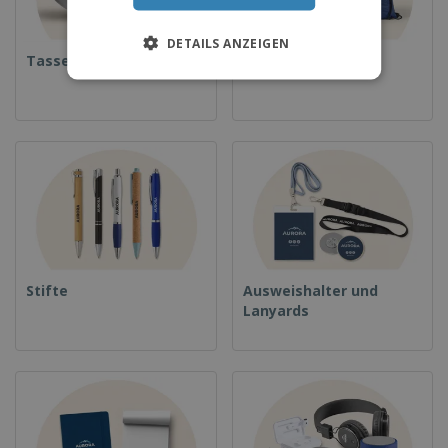
DETAILS ANZEIGEN
Tassen
Rucksäcke
Stifte
Ausweishalter und
Lanyards