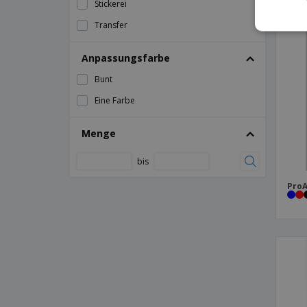
Stickerei
M
Transfer
S
XL
Anpassungsfarbe
Bunt
Eine Farbe
Menge
bis
ProA