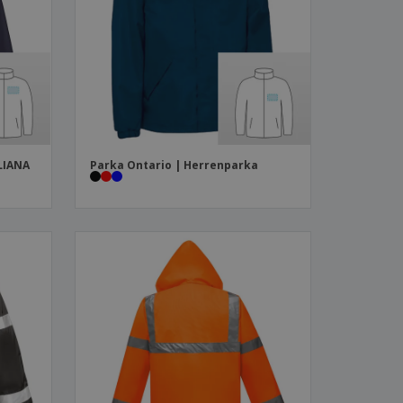
produkte
azine, Bücher und
aloge
LIANA
Parka Ontario | Herrenparka