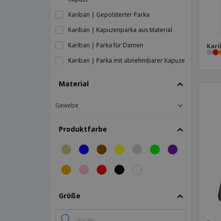
Kariban | Gepolsterter Parka
Kariban | Kapuzenparka aus Material
Kariban | Parka für Damen
Kari
Kariban | Parka mit abnehmbarer Kapuze
Kariban | Parkas 3 in 1
Material
Kariban | Winterparka
Gewebe
ProAct | Sportlicher Parka
Result | 3-in-1-Parka mit abnehmbarer,
Produktfarbe
wattierter Weste
Result | Parka "management"
Result | Parka 3 in 1 Softshell-Innenfutter
Result | Parka vostex
Result | Sicherheitsparka mit hoher
Größe
Sichtbarkeit
Result | Strapazierfähiger Parka