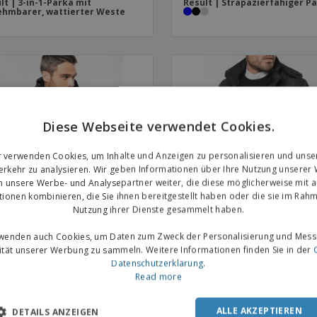
lt | 3-in-1-Parka mit
Result | Strapazierfähiger P
hmbarer, wattierter Weste
Diese Webseite verwendet Cookies.
r verwenden Cookies, um Inhalte und Anzeigen zu personalisieren und unse
rkehr zu analysieren. Wir geben Informationen über Ihre Nutzung unserer
n unsere Werbe- und Analysepartner weiter, die diese möglicherweise mit 
tionen kombinieren, die Sie ihnen bereitgestellt haben oder die sie im Rahm
Nutzung ihrer Dienste gesammelt haben.
rwenden auch Cookies, um Daten zum Zweck der Personalisierung und Mess
vität unserer Werbung zu sammeln. Weitere Informationen finden Sie in der
ban | Kapuzenparka aus
Kariban | Parka mit abnehm
Datenschutzerklärung
.
rial
Kapuze
Read more
ALLE AKZEPTIEREN
DETAILS ANZEIGEN