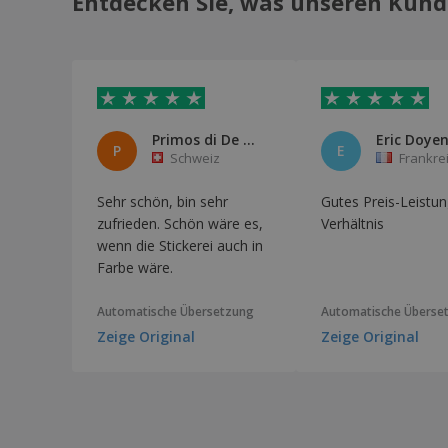
Entdecken Sie, was unseren Kund
Primos di De Seta Simone
Eric Doye
P
E
Schweiz
Frankre
Sehr schön, bin sehr
Gutes Preis-Leistun
zufrieden. Schön wäre es,
Verhältnis
wenn die Stickerei auch in
Farbe wäre.
Automatische Übersetzung
Automatische Überse
Zeige Original
Zeige Original