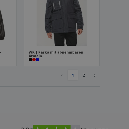
-
WK | Parka mit abnehmbaren
Ärmeln
‹
›
1
2