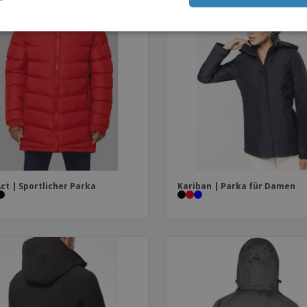
ct | Sportlicher Parka
Kariban | Parka für Damen