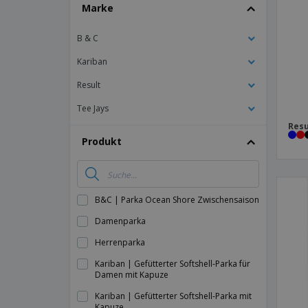
T-Shirts
Marke
Magnete
B & C
Planen
Kariban
Result
Tee Jays
Resu
Produkt
B&C | Parka Ocean Shore Zwischensaison
Damenparka
Herrenparka
Kariban | Gefütterter Softshell-Parka für
Damen mit Kapuze
Kariban | Gefütterter Softshell-Parka mit
Kapuze