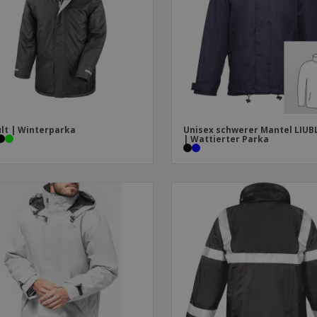
Plakate
Essen und Süßigkeiten
Öko
Mag
Koffer und Rucksäcke
Druckeretiketten
Kat
lt | Winterparka
Unisex schwerer Mantel LIUB
| Wattierter Parka