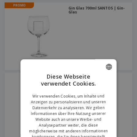
PROMO
Gin Glas 700ml SANTOS | Gin-
Glas
Diese Webseite
Weinglas 190ml SAVOIE
verwendet Cookies.
LUMINARC | Weinglas
ENGLISH
GERMAN
Wir verwenden Cookies, um Inhalte und
Anzeigen zu personalisieren und unseren
Datenverkehr zu analysieren. Wir geben
Informationen über Ihre Nutzung unserer
Website auch an unsere Werbe- und
Analysepartner weiter, die diese
möglicherweise mit anderen Informationen
kombinieren, die Sie ihnen bereitgestellt