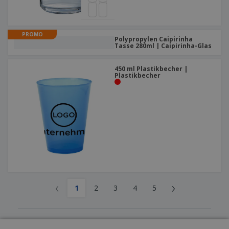
PROMO
Polypropylen Caipirinha
Tasse 280ml | Caipirinha-Glas
450 ml Plastikbecher |
Plastikbecher
‹
›
1
2
3
4
5
Erfahren Sie mehr über Becher