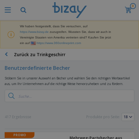
0
Wir haben festgestellt, dass Sie versuchen, auf
https://www.bizay.de
zuzugreifen. Wussten Sie, dass wir auch in
Vereinigte Staaten von Amerika vertreten sind? Kaufen Sie jetzt
ein auf
https://www.360onlineprint.com
Zurück zu Trinkgeschirr
Benutzerdefinierte Becher
Stöbern Sie in unserer Auswahl an Becher und wählen Sie den richtigen Werbeartikel
aus, um Ihr Unternehmen auf die richtige Weise hervorzuheben und zu fördern.
417 Ergebnisse
Produkte pro Seite:
PROMO
Mehrweg-Partybecher aus