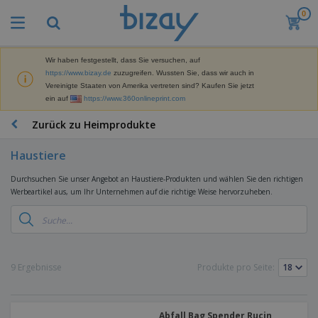
0
M
e
i
s
Wir haben festgestellt, dass Sie versuchen, auf
M
t
https://www.bizay.de
zuzugreifen. Wussten Sie, dass wir auch in
a
g
Vereinigte Staaten von Amerika vertreten sind? Kaufen Sie jetzt
r
e
ein auf
https://www.360onlineprint.com
k
k
W
e
a
e
Zurück zu Heimprodukte
t
u
r
i
f
b
n
Haustiere
t
D
e
g
i
p
M
Durchsuchen Sie unser Angebot an Haustiere-Produkten und wählen Sie den richtigen
s
r
a
Werbeartikel aus, um Ihr Unternehmen auf die richtige Weise hervorzuheben.
p
o
t
B
l
d
e
ü
a
u
r
r
y
k
i
o
s
t
T
a
b
u
e
a
9 Ergebnisse
Produkte pro Seite:
l
e
n
s
d
d
c
a
A
K
h
r
u
l
Abfall Bag Spender Rucin