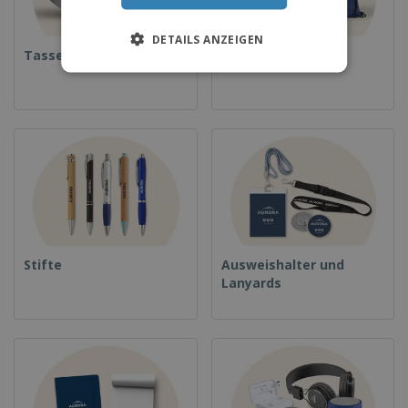
DETAILS ANZEIGEN
Tassen
Rucksäcke
Stifte
Ausweishalter und
Lanyards