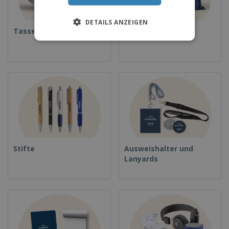
DETAILS ANZEIGEN
Tassen
Rucksäcke
Stifte
Ausweishalter und
Lanyards