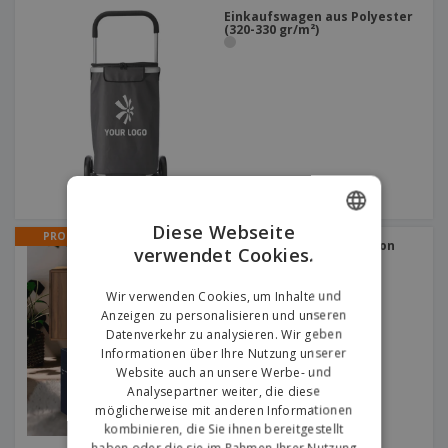
Einkaufswagen aus Polyester
(320-330 gr/m²)
Diese Webseite
PROMO
Aufbewahrungsbox Karton
verwendet Cookies.
ENGLISH
1152mm x 1542mm
Ausgeschnitten
GERMAN
Wir verwenden Cookies, um Inhalte und
Anzeigen zu personalisieren und unseren
Datenverkehr zu analysieren. Wir geben
Informationen über Ihre Nutzung unserer
Website auch an unsere Werbe- und
Analysepartner weiter, die diese
möglicherweise mit anderen Informationen
kombinieren, die Sie ihnen bereitgestellt
haben oder die sie im Rahmen Ihrer Nutzung