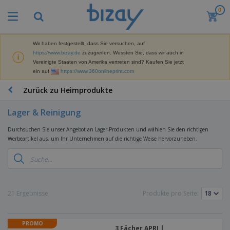
0
M
e
i
s
Wir haben festgestellt, dass Sie versuchen, auf
M
t
https://www.bizay.de
zuzugreifen. Wussten Sie, dass wir auch in
a
g
Vereinigte Staaten von Amerika vertreten sind? Kaufen Sie jetzt
r
e
ein auf
https://www.360onlineprint.com
k
k
W
e
a
e
Zurück zu Heimprodukte
t
u
r
i
f
b
n
Lager & Reinigung
t
D
e
g
i
p
M
Durchsuchen Sie unser Angebot an Lager-Produkten und wählen Sie den richtigen
s
r
a
Werbeartikel aus, um Ihr Unternehmen auf die richtige Weise hervorzuheben.
p
o
t
B
l
d
e
ü
a
u
r
r
y
k
i
o
s
t
T
a
b
u
e
a
21 Ergebnisse
Produkte pro Seite:
l
e
n
s
d
d
c
a
A
K
h
r
PROMO
u
l
3 Fächer APRI |